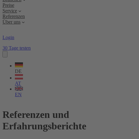
Preise
Service
Referenzen
Über uns
Login
30 Tage testen
Sprache
wählen
DE
AT
EN
Referenzen und
Erfahrungsberichte