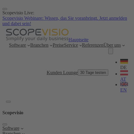
Zum
Inhalt
Scopevisio Live:
springen
Scopevisio Webinare: Wissen, das Sie voranbringt. Jetzt anmelden
und dabei sein!
Hauptseite
Software
Branchen
Preise
Service
Referenzen
Über uns
Sprache
wählen
DE
Kunden Lounge
30 Tage testen
AT
EN
Scopevisio
Software
Branchen