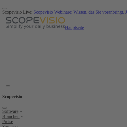
Zum
Inhalt
Scopevisio Live:
Scopevisio Webinare: Wissen, das Sie voranbringt. J
springen
Hauptseite
Scopevisio
Software
Branchen
Preise
Service