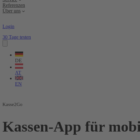
Referenzen
Über uns
Login
30 Tage testen
Sprache
wählen
DE
AT
EN
Kasse2Go
Kassen-App für mobi