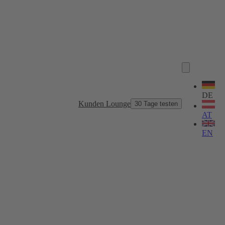
Sprache
wählen
DE
Kunden Lounge
30 Tage testen
AT
EN