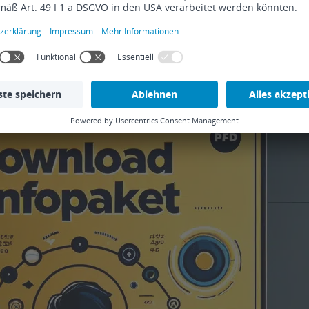
ie vielfältigen Möglichkeiten, die Scopevisio für Sie zu bieten hat. Ent
 steigern. Laden Sie jetzt das Infopaket und beginnen damit, Ihr Geschä