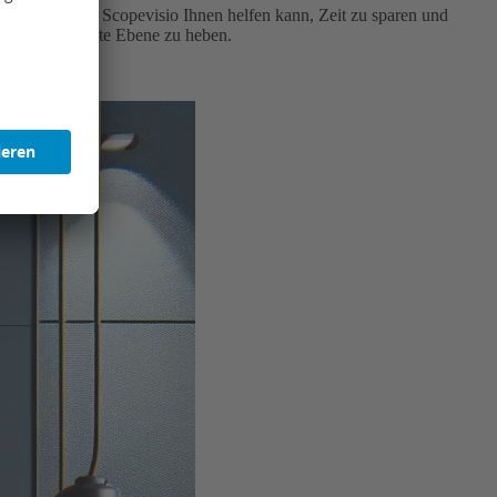
decken Sie, wie Scopevisio Ihnen helfen kann, Zeit zu sparen und
ft auf die nächste Ebene zu heben.