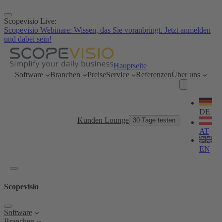
Zum
Inhalt
Scopevisio Live:
springen
Scopevisio Webinare: Wissen, das Sie voranbringt. Jetzt anmelden
und dabei sein!
Hauptseite
Software
Branchen
Preise
Service
Referenzen
Über uns
Sprache
wählen
DE
Kunden Lounge
30 Tage testen
AT
EN
Scopevisio
Software
Branchen