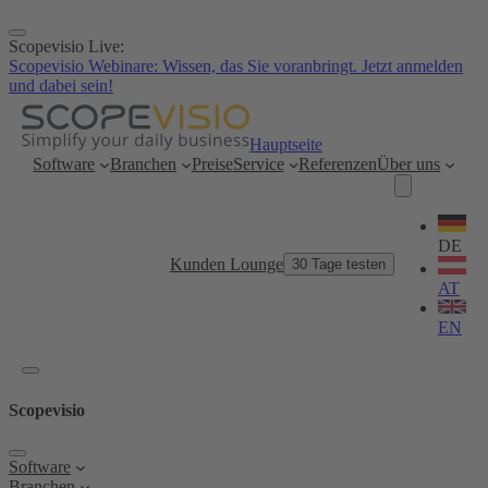
Zum
Inhalt
Scopevisio Live:
springen
Scopevisio Webinare: Wissen, das Sie voranbringt. Jetzt anmelden
und dabei sein!
Hauptseite
Software
Branchen
Preise
Service
Referenzen
Über uns
Sprache
wählen
DE
Kunden Lounge
30 Tage testen
AT
EN
Scopevisio
Software
Branchen