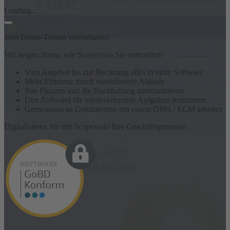
Loading...
Jetzt Demo-Termin vereinbaren!
Wir zeigen Ihnen, wie Scopevisio Sie unterstützt!
Vom Angebot bis zur Rechnung alles in einer Software
Mehr Effizienz durch vordefinierte Abläufe
Ihre Finazen und die Buchhaltung automatisieren
Den Aufwand für wiederkehrende Aufgaben reduzieren
Gemeinsam an Dokumenten mit einem DMS / ECM arbeiten
Digitalisieren Sie mit Scopevisio Ihre Geschäftsprozesse.