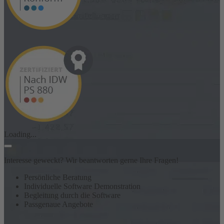
Loading...
Interesse geweckt? Wir beantworten gerne Ihre Fragen!
Persönliche Beratung
Individuelle Software Demonstration
Begleitung durch die Software
Passgenaue Angebote