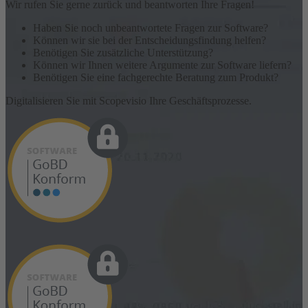
Wir rufen Sie gerne zurück und beantworten Ihre Fragen!
Haben Sie noch unbeantwortete Fragen zur Software?
Können wir sie bei der Entscheidungsfindung helfen?
Benötigen Sie zusätzliche Unterstützung?
Können wir Ihnen weitere Argumente zur Software liefern?
Benötigen Sie eine fachgerechte Beratung zum Produkt?
Digitalisieren Sie mit Scopevisio Ihre Geschäftsprozesse.