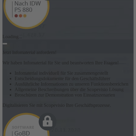
Loading...
Jetzt Infomaterial anfordern!
Wir haben Infomaterial für Sie und beantworten Ihre Fragen!
Infomaterial individuell für Sie zusammengestellt
Entscheidungsdokumente für den Geschäftsführer
Ausführliche Informationen zu unseren Funktionsbereichen
Allgemeine Beschreibungen über die Scopevisio Lösung
Broschüren zur Demonstration von Einsatzszenarien
Digitalisieren Sie mit Scopevisio Ihre Geschäftsprozesse.