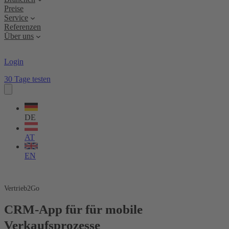
Preise
Service
Referenzen
Über uns
Login
30 Tage testen
Sprache
wählen
DE
AT
EN
Vertrieb2Go
CRM-App für für mobile
Verkaufsprozesse