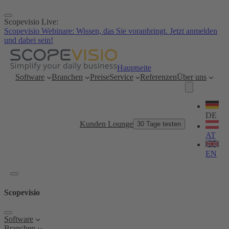
Zum
Inhalt
Scopevisio Live:
springen
Scopevisio Webinare: Wissen, das Sie voranbringt. Jetzt anmelden
und dabei sein!
Hauptseite
Software
Branchen
Preise
Service
Referenzen
Über uns
Sprache
wählen
DE
Kunden Lounge
30 Tage testen
AT
EN
Scopevisio
Software
Branchen