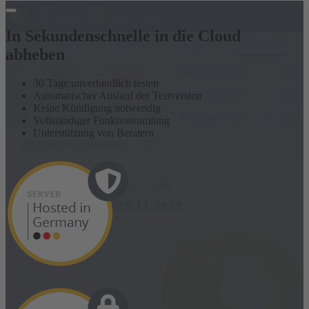
In Sekundenschnelle in die Cloud
abheben
30 Tage unverbindlich testen
Automatischer Auslauf der Testversion
Keine Kündigung notwendig
Vollständiger Funktionsumfang
Unterstützung von Beratern