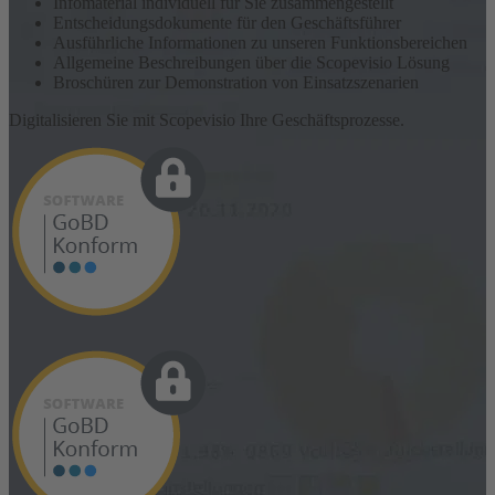
Infomaterial individuell für Sie zusammengestellt
Entscheidungsdokumente für den Geschäftsführer
Ausführliche Informationen zu unseren Funktionsbereichen
Allgemeine Beschreibungen über die Scopevisio Lösung
Broschüren zur Demonstration von Einsatzszenarien
Digitalisieren Sie mit Scopevisio Ihre Geschäftsprozesse.