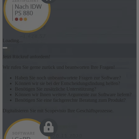
Loading...
Jetzt Rückruf anfordern!
Wir rufen Sie gerne zurück und beantworten Ihre Fragen!
Haben Sie noch unbeantwortete Fragen zur Software?
Können wir sie bei der Entscheidungsfindung helfen?
Benötigen Sie zusätzliche Unterstützung?
Können wir Ihnen weitere Argumente zur Software liefern?
Benötigen Sie eine fachgerechte Beratung zum Produkt?
Digitalisieren Sie mit Scopevisio Ihre Geschäftsprozesse.