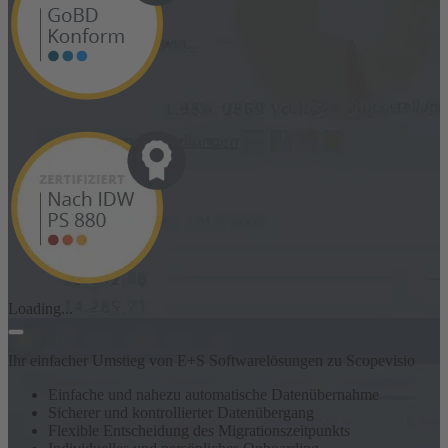
Loading...
Ihr einfacher Umstieg von E+S Softwarelösungen zu Scopevisio
Einfache und nahezu automatische Datenübernahme
Sicherer und kontrollierter Datenübergang
Flexible Entscheidung des Migrationszeitpunkts