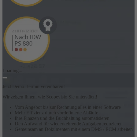
Loading...
Jetzt Demo-Termin vereinbaren!
Wir zeigen Ihnen, wie Scopevisio Sie unterstützt!
Vom Angebot bis zur Rechnung alles in einer Software
Mehr Effizienz durch vordefinierte Abläufe
Ihre Finazen und die Buchhaltung automatisieren
Den Aufwand für wiederkehrende Aufgaben reduzieren
Gemeinsam an Dokumenten mit einem DMS / ECM arbeiten