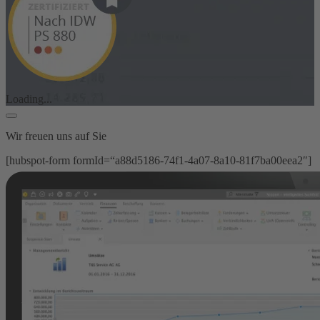
Loading...
Wir freuen uns auf Sie
[hubspot-form formId=“a88d5186-74f1-4a07-8a10-81f7ba00eea2″]