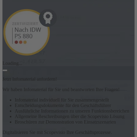
Loading...
Jetzt Infomaterial anfordern!
Wir haben Infomaterial für Sie und beantworten Ihre Fragen!
Infomaterial individuell für Sie zusammengestellt
Entscheidungsdokumente für den Geschäftsführer
Ausführliche Informationen zu unseren Funktionsbereichen
Allgemeine Beschreibungen über die Scopevisio Lösung
Broschüren zur Demonstration von Einsatzszenarien
Digitalisieren Sie mit Scopevisio Ihre Geschäftsprozesse.