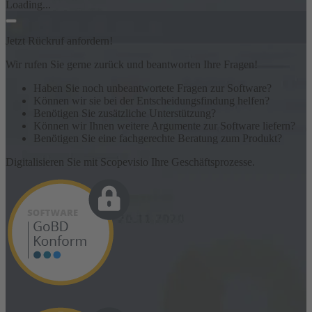
Loading...
Jetzt Rückruf anfordern!
Wir rufen Sie gerne zurück und beantworten Ihre Fragen!
Haben Sie noch unbeantwortete Fragen zur Software?
Können wir sie bei der Entscheidungsfindung helfen?
Benötigen Sie zusätzliche Unterstützung?
Können wir Ihnen weitere Argumente zur Software liefern?
Benötigen Sie eine fachgerechte Beratung zum Produkt?
Digitalisieren Sie mit Scopevisio Ihre Geschäftsprozesse.