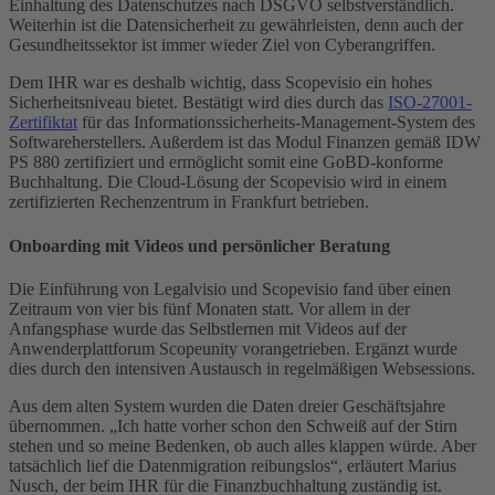
Einhaltung des Datenschutzes nach DSGVO selbstverständlich.
Weiterhin ist die Datensicherheit zu gewährleisten, denn auch der
Gesundheitssektor ist immer wieder Ziel von Cyberangriffen.
Dem IHR war es deshalb wichtig, dass Scopevisio ein hohes
Sicherheitsniveau bietet. Bestätigt wird dies durch das
ISO-27001-
Zertifiktat
für das Informationssicherheits-Management-System des
Softwareherstellers. Außerdem ist das Modul Finanzen gemäß IDW
PS 880 zertifiziert und ermöglicht somit eine GoBD-konforme
Buchhaltung. Die Cloud-Lösung der Scopevisio wird in einem
zertifizierten Rechenzentrum in Frankfurt betrieben.
Onboarding mit Videos und persönlicher Beratung
Die Einführung von Legalvisio und Scopevisio fand über einen
Zeitraum von vier bis fünf Monaten statt. Vor allem in der
Anfangsphase wurde das Selbstlernen mit Videos auf der
Anwenderplattforum Scopeunity vorangetrieben. Ergänzt wurde
dies durch den intensiven Austausch in regelmäßigen Websessions.
Aus dem alten System wurden die Daten dreier Geschäftsjahre
übernommen. „Ich hatte vorher schon den Schweiß auf der Stirn
stehen und so meine Bedenken, ob auch alles klappen würde. Aber
tatsächlich lief die Datenmigration reibungslos“, erläutert Marius
Nusch, der beim IHR für die Finanzbuchhaltung zuständig ist.