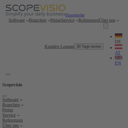
Zum
Inhalt
springen
Hauptseite
Software
Branchen
Preise
Service
Referenzen
Über uns
Sprache
wählen
DE
Kunden Lounge
30 Tage testen
AT
EN
Scopevisio
Software
Branchen
Preise
Service
Referenzen
Über uns