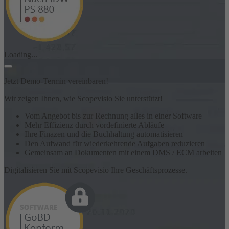
Loading...
Jetzt Demo-Termin vereinbaren!
Wir zeigen Ihnen, wie Scopevisio Sie unterstützt!
Vom Angebot bis zur Rechnung alles in einer Software
Mehr Effizienz durch vordefinierte Abläufe
Ihre Finazen und die Buchhaltung automatisieren
Den Aufwand für wiederkehrende Aufgaben reduzieren
Gemeinsam an Dokumenten mit einem DMS / ECM arbeiten
Digitalisieren Sie mit Scopevisio Ihre Geschäftsprozesse.