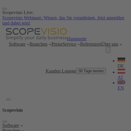
Zum
Inhalt
Scopevisio Live:
springen
Scopevisio Webinare: Wissen, das Sie voranbringt. Jetzt anmelden
und dabei sein!
Hauptseite
Software
Branchen
Preise
Service
Referenzen
Über uns
Sprache
wählen
DE
Kunden Lounge
30 Tage testen
AT
EN
Scopevisio
Software
Branchen