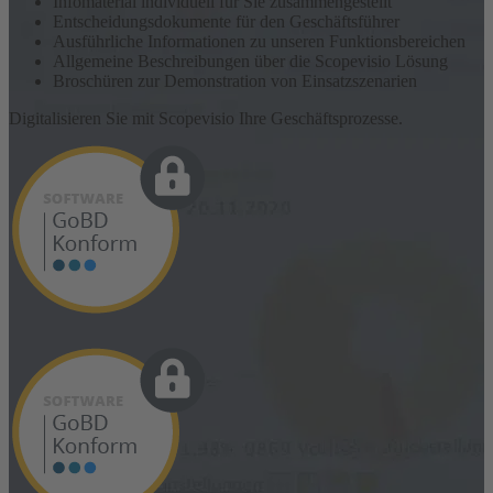
Infomaterial individuell für Sie zusammengestellt
Entscheidungsdokumente für den Geschäftsführer
Ausführliche Informationen zu unseren Funktionsbereichen
Allgemeine Beschreibungen über die Scopevisio Lösung
Broschüren zur Demonstration von Einsatzszenarien
Digitalisieren Sie mit Scopevisio Ihre Geschäftsprozesse.