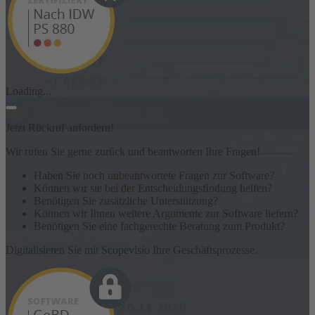
Loading...
Jetzt Rückruf anfordern!
Wir rufen Sie gerne zurück und beantworten Ihre Fragen!
Haben Sie noch unbeantwortete Fragen zur Software?
Können wir sie bei der Entscheidungsfindung helfen?
Benötigen Sie zusätzliche Unterstützung?
Können wir Ihnen weitere Argumente zur Software liefern?
Benötigen Sie eine fachgerechte Beratung zum Produkt?
Digitalisieren Sie mit Scopevisio Ihre Geschäftsprozesse.