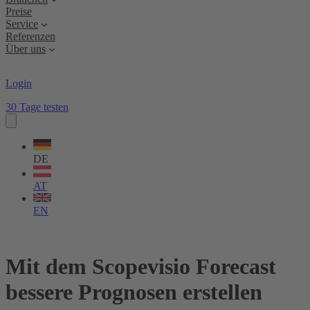
Preise
Service
Referenzen
Über uns
Login
30 Tage testen
Sprache
wählen
DE
AT
EN
Mit dem Scopevisio Forecast
bessere Prognosen erstellen