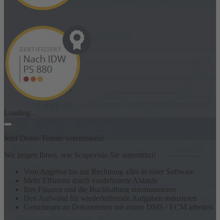
Loading...
Jetzt Demo-Termin vereinbaren!
Wir zeigen Ihnen, wie Scopevisio Sie unterstützt!
Vom Angebot bis zur Rechnung alles in einer Software
Mehr Effizienz durch vordefinierte Abläufe
Ihre Finazen und die Buchhaltung automatisieren
Den Aufwand für wiederkehrende Aufgaben reduzieren
Gemeinsam an Dokumenten mit einem DMS / ECM arbeiten