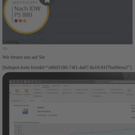
Loading...
Wir freuen uns auf Sie
[hubspot-form formId=“a88d5186-74f1-4a07-8a10-81f7ba00eea2″]