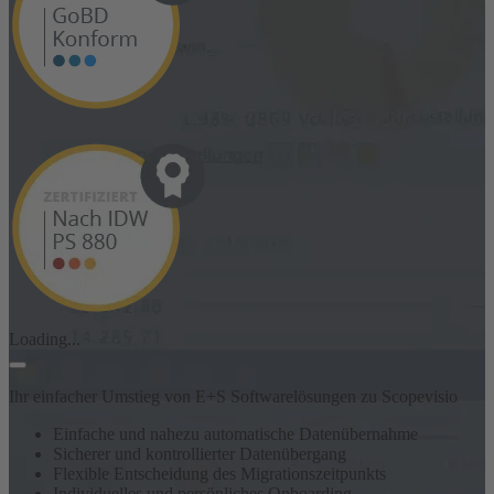
Loading...
Ihr einfacher Umstieg von E+S Softwarelösungen zu Scopevisio
Einfache und nahezu automatische Datenübernahme
Sicherer und kontrollierter Datenübergang
Flexible Entscheidung des Migrationszeitpunkts
Individuelles und persönliches Onboarding