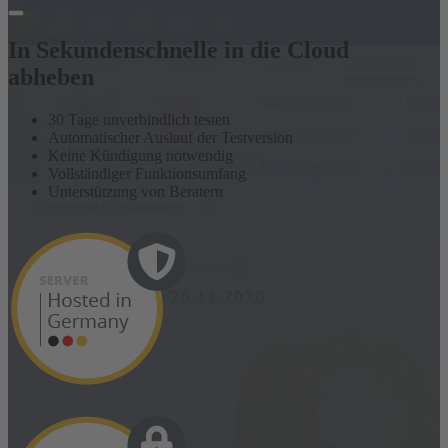
In Sekundenschnelle in die Cloud
abheben
30 Tage unverbindlich testen
Automatischer Auslauf der Testversion
Keine Kündigung notwendig
Vollständiger Funktionsumfang
Unterstützung von Beratern