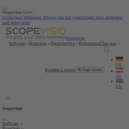
Zum
Inhalt
Scopevisio Live:
springen
Scopevisio Webinare: Wissen, das Sie voranbringt. Jetzt anmelden
und dabei sein!
Hauptseite
Software
Branchen
Preise
Service
Referenzen
Über uns
Sprache
wählen
DE
Kunden Lounge
30 Tage testen
AT
EN
Scopevisio
Software
Branchen