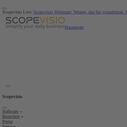
Zum
Inhalt
Scopevisio Live:
Scopevisio Webinare: Wissen, das Sie voranbringt. J
springen
Hauptseite
Scopevisio
Software
Branchen
Preise
Service