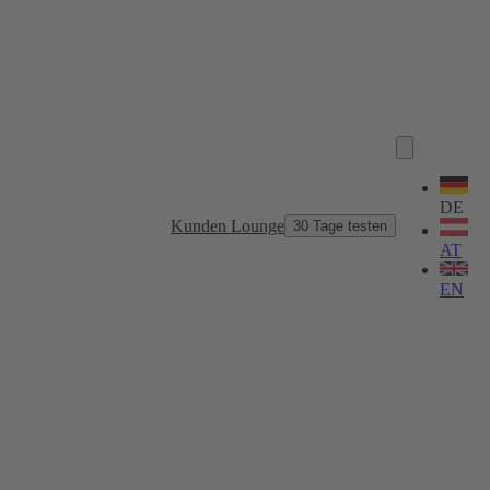
Sprache
wählen
DE
Kunden Lounge
30 Tage testen
AT
EN