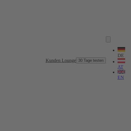
Sprache
wählen
DE
Kunden Lounge
30 Tage testen
AT
EN