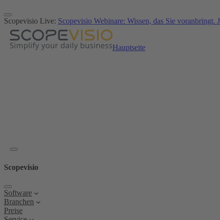
Zum
Inhalt
Scopevisio Live:
Scopevisio Webinare: Wissen, das Sie voranbringt. J
springen
Hauptseite
Scopevisio
Software
Branchen
Preise
Service