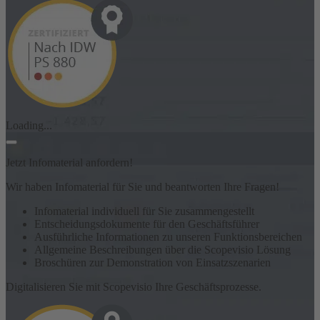
Loading...
Jetzt Infomaterial anfordern!
Wir haben Infomaterial für Sie und beantworten Ihre Fragen!
Infomaterial individuell für Sie zusammengestellt
Entscheidungsdokumente für den Geschäftsführer
Ausführliche Informationen zu unseren Funktionsbereichen
Allgemeine Beschreibungen über die Scopevisio Lösung
Broschüren zur Demonstration von Einsatzszenarien
Digitalisieren Sie mit Scopevisio Ihre Geschäftsprozesse.