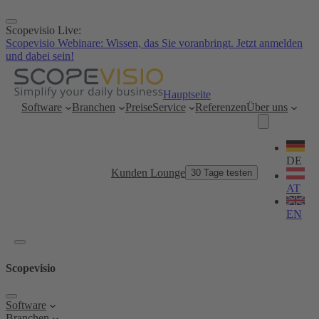
Zum
Inhalt
Scopevisio Live:
springen
Scopevisio Webinare: Wissen, das Sie voranbringt. Jetzt anmelden
und dabei sein!
Hauptseite
Software
Branchen
Preise
Service
Referenzen
Über uns
Sprache
wählen
DE
Kunden Lounge
30 Tage testen
AT
EN
Scopevisio
Software
Branchen