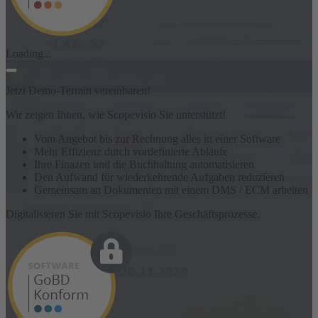
Loading...
Jetzt Demo-Termin vereinbaren!
Wir zeigen Ihnen, wie Scopevisio Sie unterstützt!
Vom Angebot bis zur Rechnung alles in einer Software
Mehr Effizienz durch vordefinierte Abläufe
Ihre Finazen und die Buchhaltung automatisieren
Den Aufwand für wiederkehrende Aufgaben reduzieren
Gemeinsam an Dokumenten mit einem DMS / ECM arbeiten
Digitalisieren Sie mit Scopevisio Ihre Geschäftsprozesse.