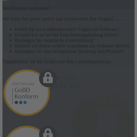
Jetzt Rückruf anfordern!
Wir rufen Sie gerne zurück und beantworten Ihre Fragen!
Haben Sie noch unbeantwortete Fragen zur Software?
Können wir sie bei der Entscheidungsfindung helfen?
Benötigen Sie zusätzliche Unterstützung?
Können wir Ihnen weitere Argumente zur Software liefern?
Benötigen Sie eine fachgerechte Beratung zum Produkt?
Digitalisieren Sie mit Scopevisio Ihre Geschäftsprozesse.