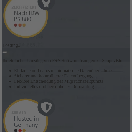
Loading...
Ihr einfacher Umstieg von E+S Softwarelösungen zu Scopevisio
Einfache und nahezu automatische Datenübernahme
Sicherer und kontrollierter Datenübergang
Flexible Entscheidung des Migrationszeitpunkts
Individuelles und persönliches Onboarding