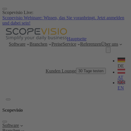
Zum
Inhalt
Scopevisio Live:
springen
Scopevisio Webinare: Wissen, das Sie voranbringt. Jetzt anmelden
und dabei sein!
Hauptseite
Software
Branchen
Preise
Service
Referenzen
Über uns
Sprache
wählen
DE
Kunden Lounge
30 Tage testen
AT
EN
Scopevisio
Software
Branchen