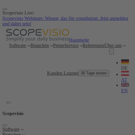
Zum
Inhalt
Scopevisio Live:
springen
Scopevisio Webinare: Wissen, das Sie voranbringt. Jetzt anmelden
und dabei sein!
Hauptseite
Software
Branchen
Preise
Service
Referenzen
Über uns
Sprache
wählen
DE
Kunden Lounge
30 Tage testen
AT
EN
Scopevisio
Software
Branchen