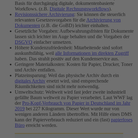
Basis für durchgängig digitale, dokumentenbasierte
Workflows. (z.B.
Digitale Rechnungsworkflows
).
Revisionssichere Archivierung
: Sie können die steuerlich
relevanten Gesetzesvorgaben für die
Archivierung von
Dokumenten
(z.B. die GoBD) leichter einhalten.
Gesetzliche Vorgaben: Aufbewahrungsfristen für Dokumente
lassen sich leichter im Auge behalten und die Vorgaben der
DSGVO
einfacher umsetzen.
Höhere Kundenzufriedenheit: Mitarbeitende sind sofort
auskunftsfähig, weil
alle Informationen im direkten Zugriff
haben. Das strahlt positiv auf den Kundenservice aus.
Geringere Materialkosten: Kosten für Papier, Drucker, Toner
und Archiv entfallen.
Platzeinsparung: Weil das physische Archiv durch ein
digitales Archiv
ersetzt wird, sind entsprechende
Räumlichkeiten sind nicht mehr notwendig.
Umweltschutz: Weltweit wird fast jeder zweite industriell
gefällte Baum weltweit zu Papier verarbeitet. Laut WWF lag
der
Pro-Kopf-Verbrauch von Papier in Deutschland im Jahr
2019
bei 227 Kilogramm. Dieser Wert wurde nur von
wenigen anderen Ländern übertroffen. Mit Hilfe eines DMS
kann der Papierverbrauch reduziert und ein (fast)
papierloses
Büro
erreicht werden.