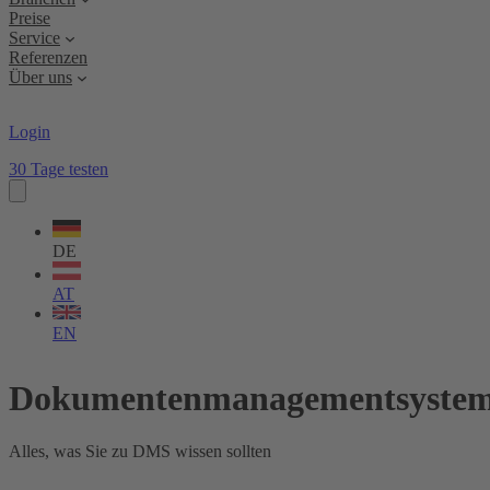
Preise
Service
Referenzen
Über uns
Login
30 Tage testen
Sprache
wählen
DE
AT
EN
Dokumentenmanagementsyste
Alles, was Sie zu DMS wissen sollten