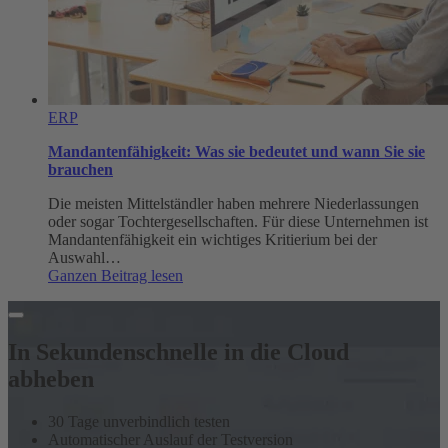
ERP
Mandantenfähigkeit: Was sie bedeutet und wann Sie sie
brauchen
Die meisten Mittelständler haben mehrere Niederlassungen
oder sogar Tochtergesellschaften. Für diese Unternehmen ist
Mandantenfähigkeit ein wichtiges Kritierium bei der
Auswahl…
:
Ganzen Beitrag lesen
Mandantenfähigkeit:
Was
sie
bedeutet
In Sekundenschnelle in die Cloud
und
abheben
wann
Sie
sie
30 Tage unverbindlich testen
brauchen
Automatischer Auslauf der Testversion