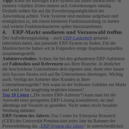
Tipp:
Kann Ihr künftiges ERP-System mit Ihnen mitwachsen? In
unseren volatilen Zeiten ändern sich Anforderungen ständig.
Deshalb sollten Sie auf die Erweiterungsmöglichkeit der
Anwendung achten. Viele Systeme sind modular aufgebaut und
ermöglichen es, mit einem kleineren Funktionsumfang zu starten
und weitere Funktionsbausteine später hinzuzunehmen.
4. ERP-Markt sondieren und Vorauswahl treffen
Der Anforderungskatalog – auch
ERP-Lastenheft
genannt –
unterstützt dabei, das passende ERP-System zu finden. Für die
Marktrecherche haben wir in Folgenden einige Inspirationsquellen
zusammengestellt.
Anbieterwebsites:
Achten Sie bei den gefundenen ERP-Anbietern
auf
Fallstudien und Referenzen
aus Ihrer Branche. Je ähnlicher
die beschriebene Unternehmen dem eigenen sind, desto eher lassen
sich Success Stories sich auf Ihr Unternehmen übertragen. Wichtig
auch: Verfügt der Anbieter über Kunden in Ihrer
Unternehmensgröße? Seit wann ist der Software-Anbieter am Markt
und wird er Sie langfristig begleiten können?
Top 10 Listen
(„Die besten ERP-Anbieter“) kann man bei der
Auswahl einer geeigneten ERP-Lösung konsultieren, sie sind
allerdings mit Vorsicht zu genießen. Nicht selten steckt bezahlte
Werbung dahinter.
ERP-System des Jahres:
Das Center for Enterprise Research
(CER) der Universität Potsdam kürt jedes Jahr im Rahmen der
Preisverleihung das
„ERP-System des Jahres
“ in unterschiedlichen