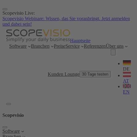
Zum
Inhalt
Scopevisio Live:
springen
Scopevisio Webinare: Wissen, das Sie voranbringt. Jetzt anmelden
und dabei sein!
Hauptseite
Software
Branchen
Preise
Service
Referenzen
Über uns
Sprache
wählen
DE
Kunden Lounge
30 Tage testen
AT
EN
Scopevisio
Software
Branchen