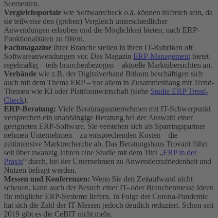
Seementen.
Vergleichsportale
wie Softwarecheck o.ä. können hilfreich sein, da
sie teilweise den (groben) Vergleich unterschiedlicher
Anwendungen erlauben und die Möglichkeit bieten, nach ERP-
Funktionalitäten zu filtern.
Fachmagazine
Ihrer Branche stellen in ihren IT-Rubriken oft
Softwareanwendungen vor. Das Magazin
ERP-Management
bietet
regelmäßig – teils branchenbezogen – aktuelle Marktübersichten an.
Verbände
wie z.B. der Digitalverband Bitkom beschäftigen sich
auch mit dem Thema ERP – vor allem in Zusammenhang mit Trend-
Themen wie KI oder Plattformwirtschaft (siehe
Studie ERP Trend-
Check
).
ERP-Beratung:
Viele Beratungsunternehmen mit IT-Schwerpunkt
versprechen ein unabhängige Beratung bei der Auswahl einer
geeigneten ERP-Software. Sie verstehen sich als Sparringspartner
nehmen Unternehmen – zu entsprechenden Kosten – die
zeitintensive Marktrecherche ab. Das Beratungshaus Trovarit führt
seit über zwanzig Jahren eine Studie mit dem Titel „
ERP in der
Praxis
“ durch, bei der Unternehmen zu Anwenderzufriedenheit und
Nutzen befragt werden.
Messen und Konferenzen:
Wenn Sie den Zeitaufwand nicht
scheuen, kann auch der Besuch einer IT- oder Branchenmesse Ideen
für mögliche ERP-Systeme liefern. In Folge der Corona-Pandemie
hat sich die Zahl der IT-Messen jedoch deutlich reduziert. Schon seit
2019 gibt es die CeBIT nicht mehr.