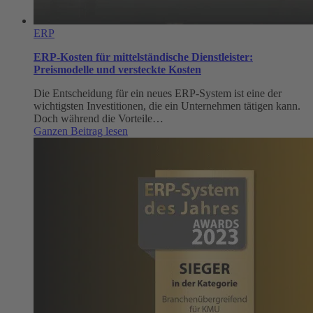
ERP
ERP-Kosten für mittelständische Dienstleister:
Preismodelle und versteckte Kosten
Die Entscheidung für ein neues ERP-System ist eine der
wichtigsten Investitionen, die ein Unternehmen tätigen kann.
Doch während die Vorteile…
:
Ganzen Beitrag lesen
ERP-
Kosten
für
mittelständische
Dienstleister:
Preismodelle
und
versteckte
Kosten