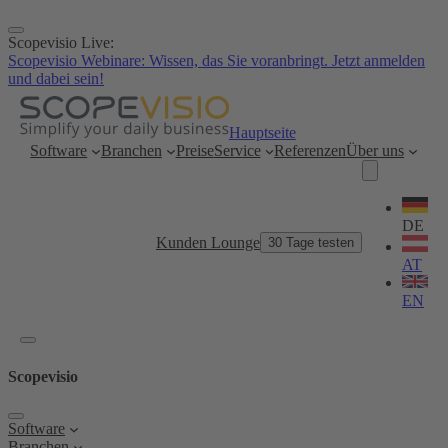
Zum
Inhalt
Scopevisio Live:
springen
Scopevisio Webinare: Wissen, das Sie voranbringt. Jetzt anmelden
und dabei sein!
Hauptseite
Software
Branchen
Preise
Service
Referenzen
Über uns
Sprache
wählen
DE
Kunden Lounge
30 Tage testen
AT
EN
Scopevisio
Software
Branchen