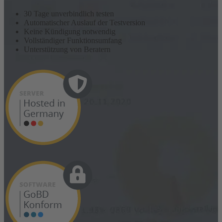
30 Tage unverbindlich testen
Automatischer Auslauf der Testversion
Keine Kündigung notwendig
Vollständiger Funktionsumfang
Unterstützung von Beratern