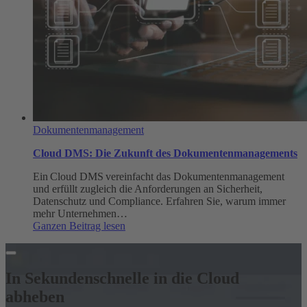
Dokumentenmanagement
Cloud DMS: Die Zukunft des Dokumentenmanagements
Ein Cloud DMS vereinfacht das Dokumentenmanagement
und erfüllt zugleich die Anforderungen an Sicherheit,
Datenschutz und Compliance. Erfahren Sie, warum immer
mehr Unternehmen…
:
Ganzen Beitrag lesen
Cloud
DMS:
Die
Zukunft
In Sekundenschnelle in die Cloud
des
abheben
Dokumentenmanagements