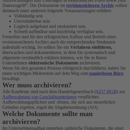
Aufzeichnungen und Unterlagen in elektronischer Form sowie zum
Datenzugriff“. Die Dokumente im
revisionssicheren Archiv
sollten
demnach unter anderem folgende Voraussetzungen erfüllen:
Vollständig sein
Unveränderbar sein
Logisch aufgebaut und strukturiert sein.
Schnell auffindbar und kurzfristig verfügbar sein.
Fernerhin sind für den erfolgreichen Aufbau und Betrieb eines
revisionssicheren Archivs auch die entsprechenden Strukturen
außerhalb wichtig. So sollten Sie ein
Verfahren einführen,
überwachen und dokumentieren, in dem Sie systematisch und
allgemein verständlich erklären können, wie Sie in Ihrem
Unternehmen
elektronische Dokumente
archivieren.
Wenn Sie den gesamten Prozess erfolgreich durchführen, haben Sie
einen wichtigen Meilenstein auf dem Weg zum
papierlosen Büro
bewältigt.
Wer muss archivieren?
Alle Kaufleute sind nach dem Handelsgesetzbuch (
§257 HGB
) zur
Aufbewahrung von Geschäftsunterlagen
verpflichtet.
Aufbewahrungspflichen und -fristen, die sich aus steuerlichen
Gründen ergeben, regelt die Abgabenordnung (AO).
Welche Dokumente sollte man
archivieren?
Im Unternehmensalltag entstehen zahlreiche Dokumente, die einer