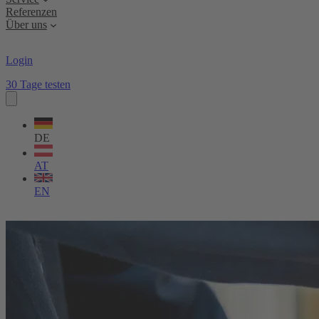
Referenzen
Über uns
Login
30 Tage testen
Sprache
wählen
DE
AT
EN