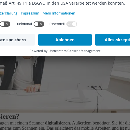
ieren?
lagen mit einem Scanner
digitalisieren.
Außerdem benötigen Sie für di
eras zum Scannen ein. Das erleichtert das mobile Arbeiten und ist n