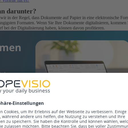
orteile hat es?
an darunter?
wir in der Regel, dass Dokumente auf Papier in eine elektronische F
 gängigsten Formaten. Wenn Sie Ihre Dokumente digitalisieren, kommen
f bei der Digitalisierung haben, können davon profitieren.