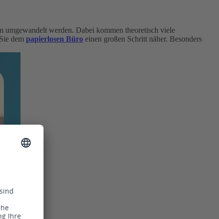
orm umgewandelt werden. Dabei kommen theoretisch viele
 Sie dem
papierlosen Büro
einen großen Schritt näher. Besonders