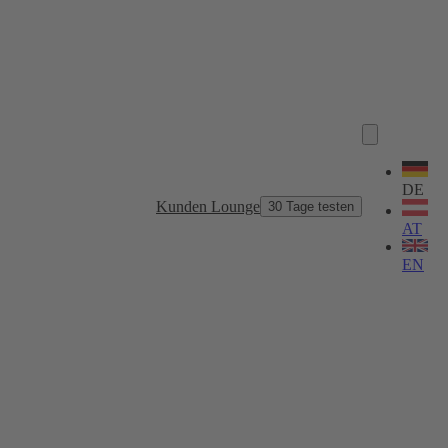
Sprache
wählen
DE
Kunden Lounge
30 Tage testen
AT
EN