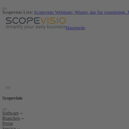
Zum
Inhalt
Scopevisio Live:
Scopevisio Webinare: Wissen, das Sie voranbringt. J
springen
Hauptseite
Scopevisio
Software
Branchen
Preise
Service