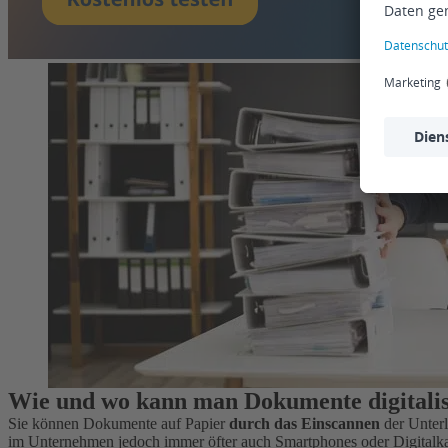
Wie und wo kann man Dokumente digitalis
Sie können Dokumente auf Papier
durch das Einscannen
der Unter
im Unternehmen jedoch immer öfter auch Smartphones oder Digitalkam