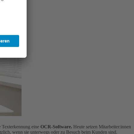
e Texterkennung eine
OCR-Software.
Heute setzen Mitarbeiter:innen
ützlich, wenn sie unterwegs oder zu Besuch beim Kunden sind.