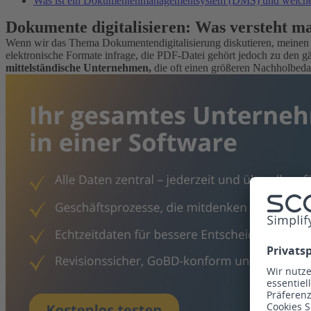
Was ist ein Dokumentenmanagementsystem (DMS) und welche V
Dokumente digitalisieren: Was versteht m
Wenn wir das Thema Dokumentendigitalisierung diskutieren, meinen 
elektronische Formate infrage, die PDF-Datei gehört jedoch zu den
mittelständische Unternehmen,
die oft einen größeren Nachholbedar