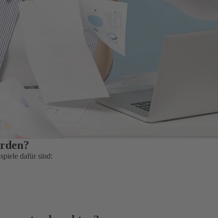
erden?
piele dafür sind: