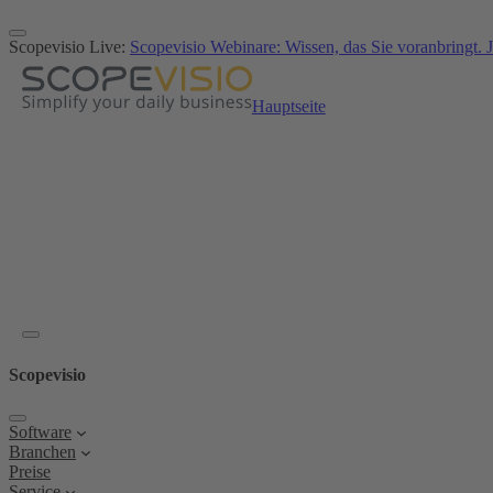
Zum
Inhalt
Scopevisio Live:
Scopevisio Webinare: Wissen, das Sie voranbringt. J
springen
Hauptseite
Scopevisio
Software
Branchen
Preise
Service