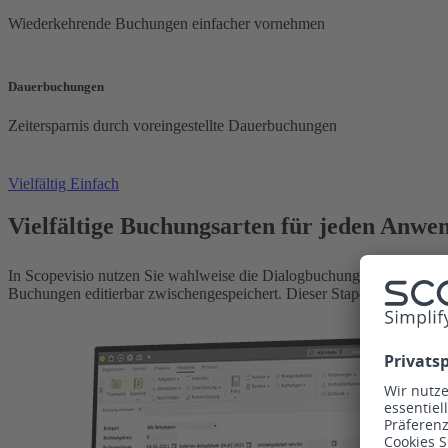
Wiederkehrende Buchungen einfacher vornehmen
Dauerbuchungen
Zeitersparnis durch voreingestellte Dauerbuchungen
Vielfältig
Einfach
Vielfältige Buchungsarten für jeden Anwe
In Scopevisio nutzen Sie wahlweise die Dialogbuchungsmaske und sch
Buchungen editierbar zwischengespeichert. Dieser Stapel kann dann sp