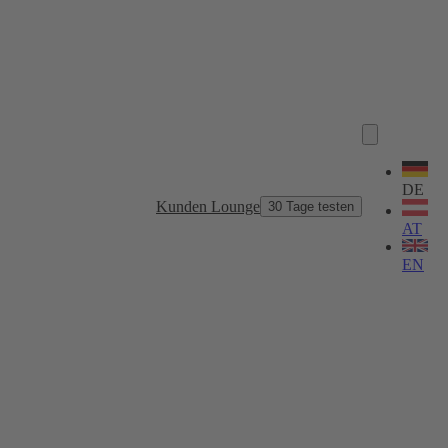
Sprache
wählen
DE
Kunden Lounge
30 Tage testen
AT
EN