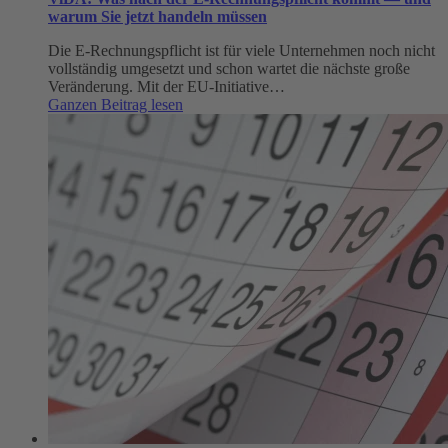
warum Sie jetzt handeln müssen
Die E-Rechnungspflicht ist für viele Unternehmen noch nicht
vollständig umgesetzt und schon wartet die nächste große
Veränderung. Mit der EU-Initiative…
:
Ganzen Beitrag lesen
ViDA:
Was
nach
der
E-
Rechnungspflicht
kommt
—
und
warum
Sie
jetzt
handeln
müssen