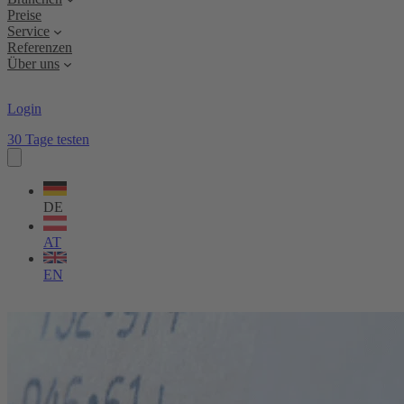
Preise
Service
Referenzen
Über uns
Login
30 Tage testen
Sprache
wählen
DE
AT
EN