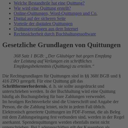
Welche Bestandteile hat eine Quittung?
Wie wird eine Quittung erstellt?
Online-Quittungen, Word-Quittungen und Co.
Digital auf der sicheren Seite
Vorteile der digitalen Quittungen
Quittungsvorlagen aus dem Internet
Rechtssicherheit durch Buchhaltungssoftware
Gesetzliche Grundlagen von Quittungen
368 Satz 1 BGB: „Der Gläubiger hat gegen Empfang
der Leistung auf Verlangen ein schriftliches
Empfangsbekenntnis (Quittung) zu erteilen.“
Die Rechtsgrundlagen für Quittungen sind in §§ 368f BGB und §
416 ZPO geregelt. Für eine Quittung gilt das
Schriftformerfordernis
, d. h. sie sollte ausgedruckt und
unterschrieben werden. In der Buchhaltung wird eine Quittung
häufig als Buchungsbeleg für bare Zahlungen verwendet.
Im heutigen Rechtsverkehr sind die Unterschrift und Angabe der
Person, die die Zahlung leistet, nicht in jedem Fall üblich.
Elektronisch generierte Quittungen im PDF-Format, die als Beleg
mit dem Zahlungseingang fest verbunden sind, werden in der Regel
anerkannt. Spendenquittungen werden ebenfalls meist nicht
unterschrieben. Bei Ladengeschäften gilt der Kassenbon als