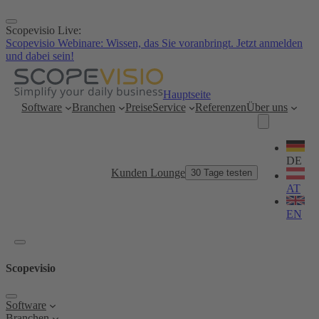
Zum
Inhalt
Scopevisio Live:
springen
Scopevisio Webinare: Wissen, das Sie voranbringt. Jetzt anmelden
und dabei sein!
Hauptseite
Software
Branchen
Preise
Service
Referenzen
Über uns
Sprache
wählen
DE
Kunden Lounge
30 Tage testen
AT
EN
Scopevisio
Software
Branchen