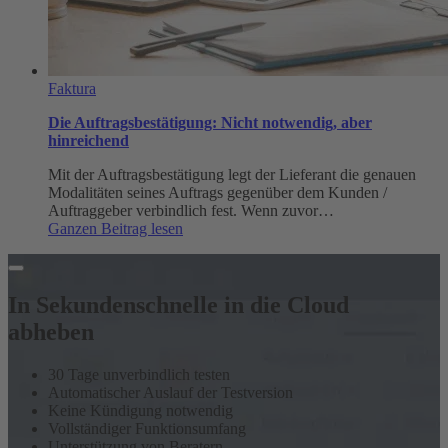
Faktura
Die Auftragsbestätigung: Nicht notwendig, aber
hinreichend
Mit der Auftragsbestätigung legt der Lieferant die genauen
Modalitäten seines Auftrags gegenüber dem Kunden /
Auftraggeber verbindlich fest. Wenn zuvor…
:
Ganzen Beitrag lesen
Die
Auftragsbestätigung:
Nicht
notwendig,
In Sekundenschnelle in die Cloud
aber
abheben
hinreichend
30 Tage unverbindlich testen
Automatischer Auslauf der Testversion
Keine Kündigung notwendig
Vollständiger Funktionsumfang
Unterstützung von Beratern