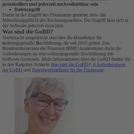
protokolliert und jederzeit nachvollziehbar sein
.
Datenzugriff
Damit ist der Zugriff des Finanzamts gemeint, bzw. die
Mitwirkungspflicht des Rechnungsstellers. Der Zugriff lässt sich in
der Software jederzeit einrichten.
Was sind die GoBD?
Vereinfacht ausgedrückt sind dies die
G
rundsätze für
o
rdnungsgemäße
B
uchführung, die seit 2015 gelten. Das
Bundesministerium der Finanzen (BMF) konkretisiert darin die
Anforderungen an eine ordnungsgemäße Buchführung mit
Software-Systemen. Mehr Informationen über die GoBD finden Sie
in den Ratgeber-Artikeln
Was sind die GoBD
?,
6 Anforderungen
der GoBD
und
Datenbereitstellung für das Finanzamt
.