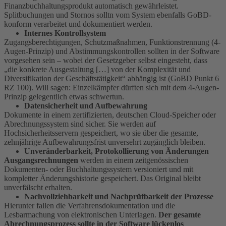
Finanzbuchhaltungsprodukt automatisch gewährleistet.
Splitbuchungen und Stornos solltn vom System ebenfalls GoBD-
konform verarbeitet und dokumentiert werden.
Internes
Kontrollsystem
Zugangsberechtigungen, Schutzmaßnahmen, Funktionstrennung (4-
Augen-Prinzip) und Abstimmungskontrollen sollten in der Software
vorgesehen sein – wobei der Gesetzgeber selbst eingesteht, dass
„die konkrete Ausgestaltung […] von der Komplexität und
Diversifikation der Geschäftstätigkeit“ abhängig ist (GoBD Punkt 6
RZ 100). Will sagen: Einzelkämpfer dürften sich mit dem 4-Augen-
Prinzip gelegentlich etwas schwertun.
Datensicherheit und Aufbewahrung
Dokumente in einem zertifizierten, deutschen Cloud-Speicher oder
Abrechnungssystem sind sicher. Sie werden auf
Hochsicherheitsservern gespeichert, wo sie über die gesamte,
zehnjährige Aufbewahrungsfrist unversehrt zugänglich bleiben.
Unveränderbarkeit, Protokollierung von Änderungen
Ausgangsrechnungen
werden in einem zeitgenössischen
Dokumenten- oder Buchhaltungssystem versioniert und mit
kompletter Änderungshistorie gespeichert. Das Original bleibt
unverfälscht erhalten.
Nachvollziehbarkeit und Nachprüfbarkeit der Prozesse
Hierunter fallen die Verfahrensdokumentation und die
Lesbarmachung von elektronischen Unterlagen.
Der gesamte
Abrechnungsprozess sollte in der Software lückenlos