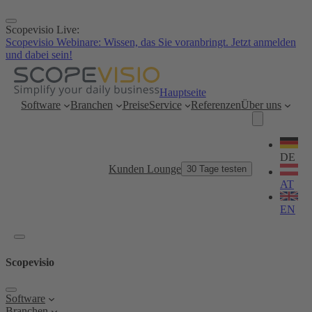
Zum
Inhalt
Scopevisio Live:
springen
Scopevisio Webinare: Wissen, das Sie voranbringt. Jetzt anmelden
und dabei sein!
Hauptseite
Software
Branchen
Preise
Service
Referenzen
Über uns
Sprache
wählen
DE
Kunden Lounge
30 Tage testen
AT
EN
Scopevisio
Software
Branchen