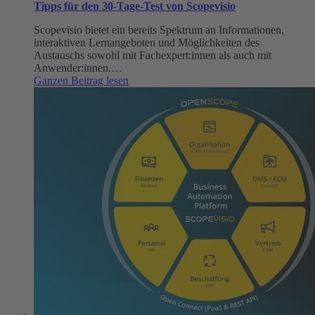
Tipps für den 30-Tage-Test von Scopevisio
Scopevisio bietet ein bereits Spektrum an Informationen,
interaktiven Lernangeboten und Möglichkeiten des
Austauschs sowohl mit Fachexpert:innen als auch mit
Anwender:innen.…
:
Ganzen Beitrag lesen
Tipps
für
den
30-
Tage-
Test
von
Scopevisio