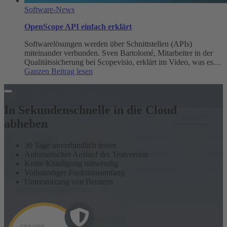
Software-News
OpenScope API einfach erklärt
Softwarelösungen werden über Schnittstellen (APIs)
miteinander verbunden. Sven Bartolomé, Mitarbeiter in der
Qualitätssicherung bei Scopevisio, erklärt im Video, was es…
:
Ganzen Beitrag lesen
OpenScope
API
einfach
erklärt
In Sekundenschnelle in die Cloud
abheben
30 Tage unverbindlich testen
Automatischer Auslauf der Testversion
Keine Kündigung notwendig
Vollständiger Funktionsumfang
Unterstützung von Beratern