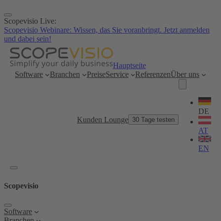
Zum
Inhalt
Scopevisio Live:
springen
Scopevisio Webinare: Wissen, das Sie voranbringt. Jetzt anmelden
und dabei sein!
Hauptseite
Software
Branchen
Preise
Service
Referenzen
Über uns
Sprache
wählen
DE
Kunden Lounge
30 Tage testen
AT
EN
Scopevisio
Software
Branchen