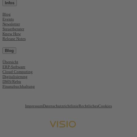
Infos
Blog
Events
Newsletter
Steuerberater
Know How
Release Notes
Blog
Übersicht
ERP-Software
Cloud Computing
Digitalisierung
DMS/Rebu
Finanzbuchhaltung
Impressum
Datenschutzrichtlinie
Rechtliches
Cookies