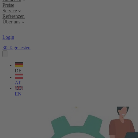
Preise
Service
Referenzen
Über uns
Login
30 Tage testen
Sprache
wählen
DE
AT
EN