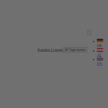
Sprache
wählen
DE
Kunden Lounge
30 Tage testen
AT
EN