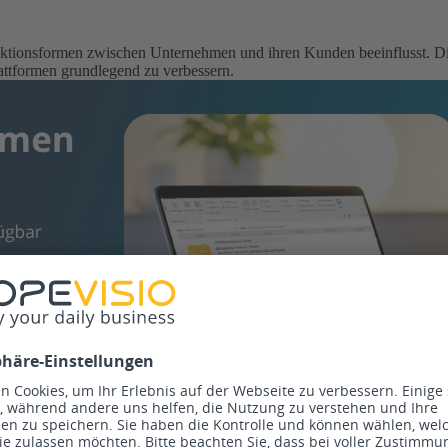
teraktionsformen zwischen Unternehmen und ihren Kunden beeinflusst. D
lattformen grundlegend zu verbessern.