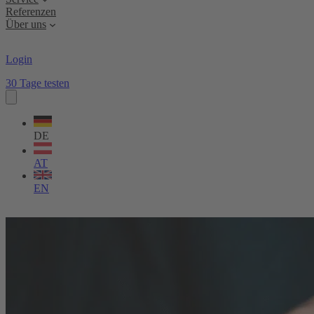
Referenzen
Über uns
Login
30 Tage testen
Sprache
wählen
DE
AT
EN