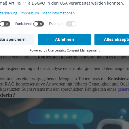
ration (RAG)
sich mit der Generierung von Text auf Basis von vorab abgerufenen Inf
inen und Sprachmodellen.
tem eine Datenbank, ein Dokumentenarchiv oder andere Wissensquellen,
tem eine Datenbank, ein Dokumentenarchiv oder andere Wissensquellen,
s eine verständliche,
kontextuell passende
Antwort, indem es die gefun
ionsgenerierung auf der Analyse einer umfangreichen Datenmenge basi
worten aus einer vorgegebenen Menge an Texten, was die
Konsistenz
rt RAG kontextsensitive Antworten mit höherer Genauigkeit und Quali
kgestützten Suchsystems mit den sprachlichen Fähigkeiten eines
gener
derin?