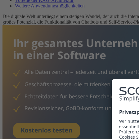
Vorteile der RAG-Architektur
Weitere Anwendungsmöglichkeiten
Die digitale Welt unterliegt einem stetigen Wandel, der auch die In
großes Potenzial, die Funktionalität von Chatbots und Self-Service-P