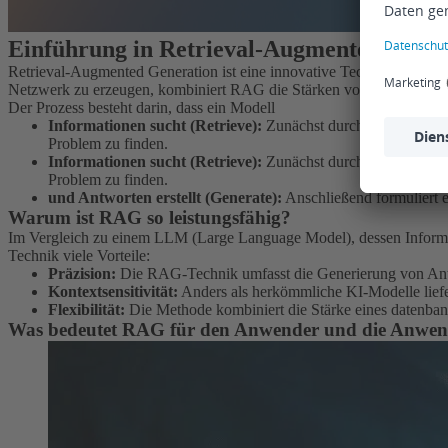
Einführung in Retrieval-Augmented Gene
Retrieval-Augmented Generation ist eine innovative Technologie, die 
Netzwerk zu erzeugen, kombiniert RAG die Stärken von Suchmasch
Der Prozess besteht darin, dass ein Modell
Informationen sucht (Retrieve):
Zunächst durchsucht das Sys
Problem zu finden.
Informationen sucht (Retrieve):
Zunächst durchsucht das Sys
Problem zu finden.
und Antworten erstellt (Generate):
Anschließend formuliert e
Warum ist RAG so leistungsfähig?
Im Vergleich zu einem LLM (Large Language Model), dessen Informat
Technik viele Vorteile:
Präzision:
Die RAG-Technik umfasst die Generierung von Ant
Kontextsensitivität:
Anders als herkömmliche KI-Modelle liefe
Flexibilität:
Die Methode kombiniert die Stärke eines datenban
Was bedeutet RAG für den Anwender und die Anwen