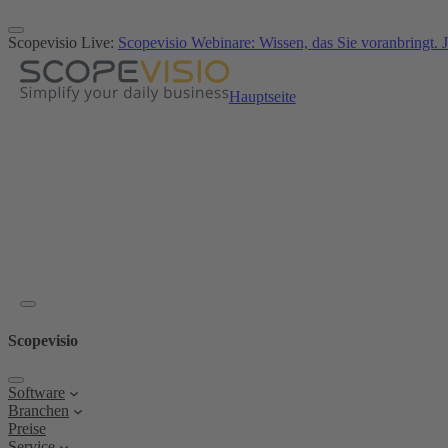
Zum
Inhalt
Scopevisio Live:
Scopevisio Webinare: Wissen, das Sie voranbringt. J
springen
Hauptseite
Scopevisio
Software
Branchen
Preise
Service