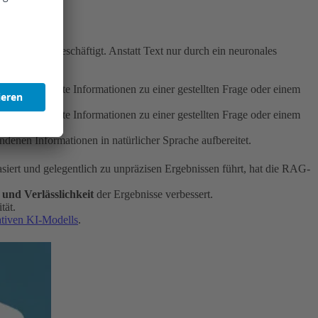
ormationen beschäftigt. Anstatt Text nur durch ein neuronales
 um relevante Informationen zu einer gestellten Frage oder einem
 um relevante Informationen zu einer gestellten Frage oder einem
denen Informationen in natürlicher Sprache aufbereitet.
ert und gelegentlich zu unpräzisen Ergebnissen führt, hat die RAG-
 und Verlässlichkeit
der Ergebnisse verbessert.
tät.
ativen KI-Modells
.