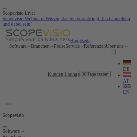
Zum
Inhalt
Scopevisio Live:
springen
Scopevisio Webinare: Wissen, das Sie voranbringt. Jetzt anmelden
und dabei sein!
Hauptseite
Software
Branchen
Preise
Service
Referenzen
Über uns
Sprache
wählen
DE
Kunden Lounge
30 Tage testen
AT
EN
Scopevisio
Software
Branchen