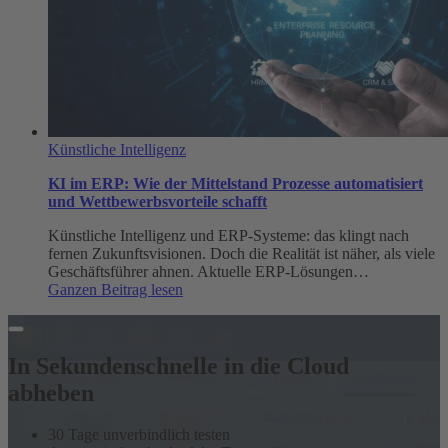
Künstliche Intelligenz
KI im ERP: Wie der Mittelstand Prozesse automatisiert
und Wettbewerbsvorteile schafft
Künstliche Intelligenz und ERP-Systeme: das klingt nach
fernen Zukunftsvisionen. Doch die Realität ist näher, als viele
Geschäftsführer ahnen. Aktuelle ERP-Lösungen…
:
Ganzen Beitrag lesen
KI
im
ERP:
Wie
In Sekundenschnelle in die Cloud
der
abheben
Mittelstand
Prozesse
automatisiert
30 Tage unverbindlich testen