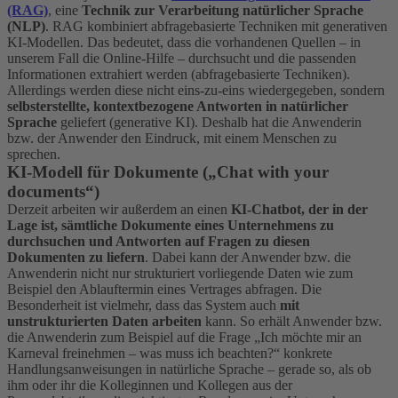
(RAG)
, eine
Technik zur Verarbeitung natürlicher Sprache
(NLP)
. RAG kombiniert abfragebasierte Techniken mit generativen
KI-Modellen. Das bedeutet, dass die vorhandenen Quellen – in
unserem Fall die Online-Hilfe – durchsucht und die passenden
Informationen extrahiert werden (abfragebasierte Techniken).
Allerdings werden diese nicht eins-zu-eins wiedergegeben, sondern
selbsterstellte, kontextbezogene Antworten in natürlicher
Sprache
geliefert (generative KI). Deshalb hat die Anwenderin
bzw. der Anwender den Eindruck, mit einem Menschen zu
sprechen.
KI-Modell für Dokumente („Chat with your
documents“)
Derzeit arbeiten wir außerdem an einen
KI-Chatbot, der in der
Lage ist, sämtliche Dokumente eines Unternehmens zu
durchsuchen und Antworten auf Fragen zu diesen
Dokumenten zu liefern
. Dabei kann der Anwender bzw. die
Anwenderin nicht nur strukturiert vorliegende Daten wie zum
Beispiel den Ablauftermin eines Vertrages abfragen. Die
Besonderheit ist vielmehr, dass das System auch
mit
unstrukturierten Daten arbeiten
kann. So erhält Anwender bzw.
die Anwenderin zum Beispiel auf die Frage „Ich möchte mir an
Karneval freinehmen – was muss ich beachten?“ konkrete
Handlungsanweisungen in natürliche Sprache – gerade so, als ob
ihm oder ihr die Kolleginnen und Kollegen aus der