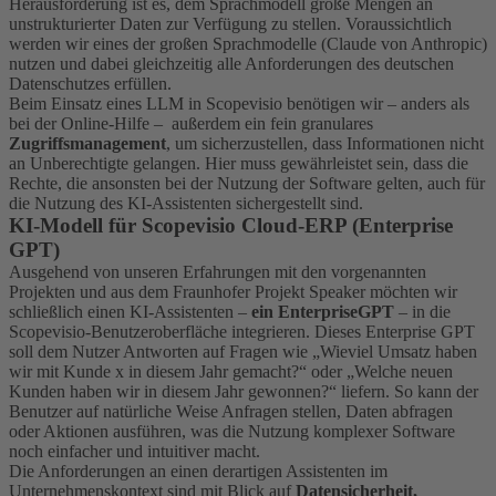
Herausforderung ist es, dem Sprachmodell große Mengen an
unstrukturierter Daten zur Verfügung zu stellen. Voraussichtlich
werden wir eines der großen Sprachmodelle (Claude von Anthropic)
nutzen und dabei gleichzeitig alle Anforderungen des deutschen
Datenschutzes erfüllen.
Beim Einsatz eines LLM in Scopevisio benötigen wir – anders als
bei der Online-Hilfe – außerdem ein fein granulares
Zugriffsmanagement
, um sicherzustellen, dass Informationen nicht
an Unberechtigte gelangen. Hier muss gewährleistet sein, dass die
Rechte, die ansonsten bei der Nutzung der Software gelten, auch für
die Nutzung des KI-Assistenten sichergestellt sind.
KI-Modell für Scopevisio Cloud-ERP (Enterprise
GPT)
Ausgehend von unseren Erfahrungen mit den vorgenannten
Projekten und aus dem Fraunhofer Projekt Speaker möchten wir
schließlich einen KI-Assistenten –
ein EnterpriseGPT
– in die
Scopevisio-Benutzeroberfläche integrieren. Dieses Enterprise GPT
soll dem Nutzer Antworten auf Fragen wie „Wieviel Umsatz haben
wir mit Kunde x in diesem Jahr gemacht?“ oder „Welche neuen
Kunden haben wir in diesem Jahr gewonnen?“ liefern. So kann der
Benutzer auf natürliche Weise Anfragen stellen, Daten abfragen
oder Aktionen ausführen, was die Nutzung komplexer Software
noch einfacher und intuitiver macht.
Die Anforderungen an einen derartigen Assistenten im
Unternehmenskontext sind mit Blick auf
Datensicherheit,