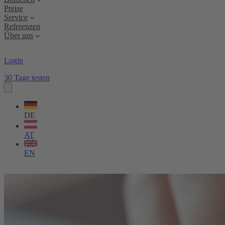
Preise
Service
Referenzen
Über uns
Login
30 Tage testen
Sprache
wählen
DE
AT
EN