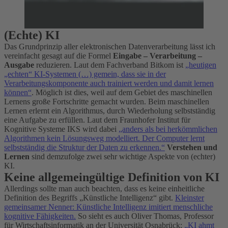
(Echte) KI
Das Grundprinzip aller elektronischen Datenverarbeitung lässt ich
vereinfacht gesagt auf die Formel
Eingabe – Verarbeitung –
Ausgabe
reduzieren. Laut dem Fachverband Bitkom ist
„heutigen
„echten“ KI-Systemen (…) gemein, dass sie in der
Verarbeitungskomponente auch trainiert werden und damit lernen
können“
. Möglich ist dies, weil auf dem Gebiet des maschinellen
Lernens große Fortschritte gemacht wurden. Beim maschinellen
Lernen erlernt ein Algorithmus, durch Wiederholung selbstständig
eine Aufgabe zu erfüllen. Laut dem Fraunhofer Institut für
Kognitive Systeme IKS wird dabei
„anders als bei herkömmlichen
Algorithmen kein Lösungsweg modelliert. Der Computer lernt
selbstständig die Struktur der Daten zu erkennen.“
Verstehen und
Lernen
sind demzufolge zwei sehr wichtige Aspekte von (echter)
KI.
Keine allgemeingültige Definition von KI
Allerdings sollte man auch beachten, dass es keine einheitliche
Definition des Begriffs „Künstliche Intelligenz“ gibt.
Kleinster
gemeinsamer Nenner: Künstliche Intelligenz imitiert menschliche
kognitive Fähigkeiten.
So sieht es auch Oliver Thomas, Professor
für Wirtschaftsinformatik an der Universität Osnabrück:
„KI ahmt