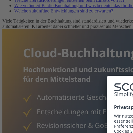
Welche Herausforderungen entstehen beim Einsatz von KI?
Wie verändert KI die Buchhaltung und was bedeutet das für di
Welche zukünftige Entwicklungen sind zu erwarten?
Viele Tätigkeiten in der Buchhaltung sind standardisiert und wieder
automatisieren. KI arbeitet dabei schneller und präziser als Menschen