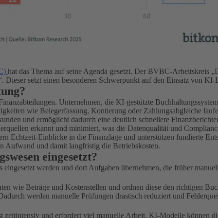
BC)
hat das Thema auf seine Agenda gesetzt. Der BVBC-Arbeitskreis „Dig
enz“. Dieser setzt einen besonderen Schwerpunkt auf den Einsatz von 
tung?
ür Finanzabteilungen. Unternehmen, die KI-gestützte Buchhaltungssystem
keiten wie Belegerfassung, Kontierung oder Zahlungsabgleiche laufen 
nden und ermöglicht dadurch eine deutlich schnellere Finanzberichter
quellen erkannt und minimiert, was die Datenqualität und Compliance
fern Echtzeit-Einblicke in die Finanzlage und unterstützen fundierte En
 Aufwand und damit langfristig die Betriebskosten.
gswesen eingesetzt?
s eingesetzt werden und dort Aufgaben übernehmen, die früher manuell
ten wie Beträge und Kostenstellen und ordnen diese den richtigen Bu
Dadurch werden manuelle Prüfungen drastisch reduziert und Fehlerque
st zeitintensiv und erfordert viel manuelle Arbeit. KI-Modelle können 