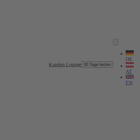
Sprache
wählen
DE
Kunden Lounge
30 Tage testen
AT
EN