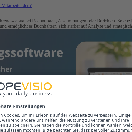
e Mitarbeitenden?
kehrend – etwa bei Rechnungen, Abstimmungen oder Berichten. Solche Ro
 und ermöglicht es Buchhaltern, sich stärker auf Analyse und strategis