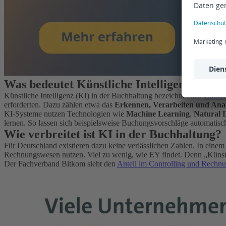
Was bedeutet Künstliche Intelligenz in de
Künstliche Intelligenz (KI) in der Buchhaltung bezeichnet den
Einsat
erforderten. Dazu zählen etwa das
Erkennen, Verarbeiten und Ana
KI-Systeme nutzen Technologien wie
Machine Learning
,
Natural 
lernen. So lassen sich beispielsweise Buchungsvorschläge automatisch
Wie verbreitet ist KI in der Buchhaltung?
Für Deutschland existieren dazu keine verlässlichen Zahlen. In eine
Rechnungswesen nutzen. Viel zu wenig, wie EY findet. Denn „Künstl
Der Fachverband Bitkom sieht den
Anteil im Controlling und Rechn