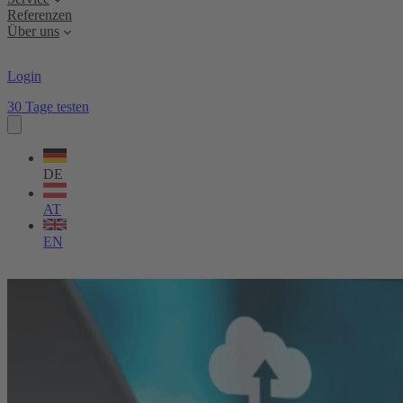
Referenzen
Über uns
Login
30 Tage testen
Sprache
wählen
DE
AT
EN