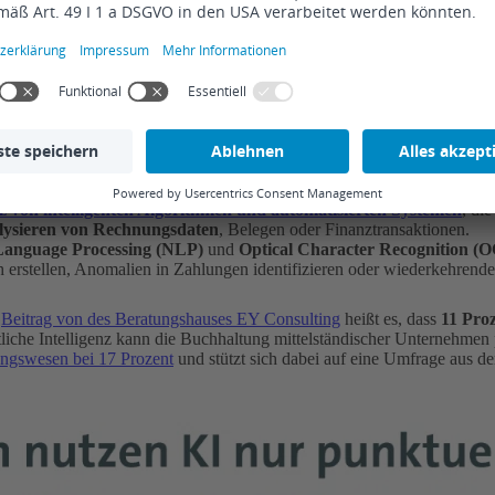
r Buchhaltung?
z von intelligenten Algorithmen und automatisierten Systemen
, di
lysieren von Rechnungsdaten
, Belegen oder Finanztransaktionen.
Language Processing (NLP)
und
Optical Character Recognition (
 erstellen, Anomalien in Zahlungen identifizieren oder wiederkehrende
m
Beitrag von des Beratungshauses EY Consulting
heißt es, dass
11 Pro
iche Intelligenz kann die Buchhaltung mittelständischer Unternehmen
ungswesen bei 17 Prozent
und stützt sich dabei auf eine Umfrage aus d