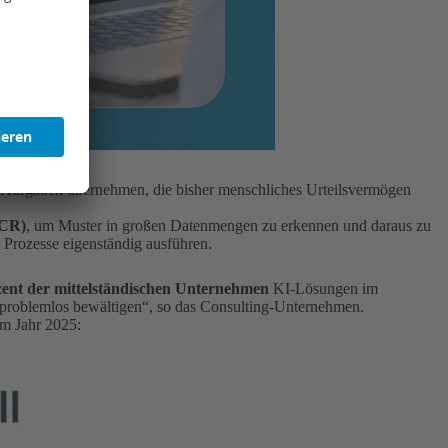
e Aufgaben übernehmen, die bisher menschliches Urteilsvermögen
OCR)
, um Muster in großen Datenmengen zu erkennen und daraus zu
 Prozesse eigenständig ausführen.
zent der mittelständischen Unternehmen
KI-Lösungen im
 problemlos bewältigen“, so das Consulting-Unternehmen.
em Jahr 2025: