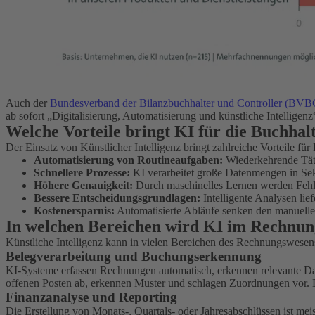
Auch der
Bundesverband der Bilanzbuchhalter und Controller (BV
ab sofort „Digitalisierung, Automatisierung und künstliche Intellig
Welche Vorteile bringt KI für die Buchhal
Der Einsatz von Künstlicher Intelligenz bringt zahlreiche Vorteile f
Automatisierung von Routineaufgaben:
Wiederkehrende Tätig
Schnellere Prozesse:
KI verarbeitet große Datenmengen in Seku
Höhere Genauigkeit:
Durch maschinelles Lernen werden Fehler
Bessere Entscheidungsgrundlagen:
Intelligente Analysen lie
Kostenersparnis:
Automatisierte Abläufe senken den manuellen
In welchen Bereichen wird KI im Rechnun
Künstliche Intelligenz kann in vielen Bereichen des Rechnungswesen
Belegverarbeitung und Buchungserkennung
KI-Systeme erfassen Rechnungen automatisch, erkennen relevante Da
offenen Posten ab, erkennen Muster und schlagen Zuordnungen vor. 
Finanzanalyse und Reporting
Die Erstellung von Monats-, Quartals- oder Jahresabschlüssen ist mei