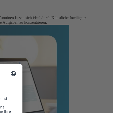
utinen lassen sich ideal durch Künstliche Intelligenz
che Aufgaben zu konzentrieren.