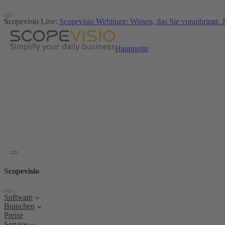
Zum
Inhalt
Scopevisio Live:
Scopevisio Webinare: Wissen, das Sie voranbringt. J
springen
Hauptseite
Scopevisio
Software
Branchen
Preise
Service