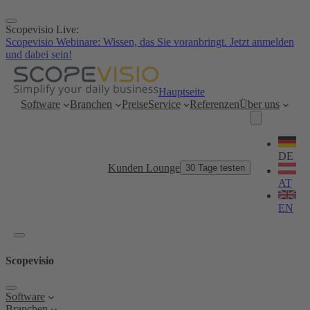
Zum
Inhalt
Scopevisio Live:
springen
Scopevisio Webinare: Wissen, das Sie voranbringt. Jetzt anmelden
und dabei sein!
Hauptseite
Software
Branchen
Preise
Service
Referenzen
Über uns
Sprache
wählen
DE
Kunden Lounge
30 Tage testen
AT
EN
Scopevisio
Software
Branchen