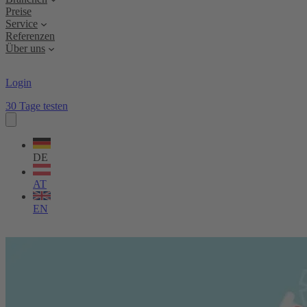
Preise
Service
Referenzen
Über uns
Login
30 Tage testen
Sprache
wählen
DE
AT
EN