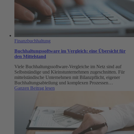
Finanzbuchhaltung
Buchhaltungssoftware im Vergleich: eine Übersicht für
den Mittelstand
Viele Buchhaltungssoftware-Vergleiche im Netz sind auf
Selbstständige und Kleinstunternehmen zugeschnitten. Für
mittelständische Unternehmen mit Bilanzpflicht, eigener
Buchhaltungsabteilung und komplexen Prozessen…
:
Ganzen Beitrag lesen
Buchhaltungssoftware
im
Vergleich:
eine
Übersicht
für
den
Mittelstand