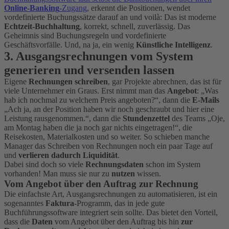
Online-Banking
-Zugang
, erkennt die Positionen, wendet
vordefinierte Buchungssätze darauf an und voilà: Das ist moderne
Echtzeit-Buchhaltung
, korrekt, schnell, zuverlässig. Das
Geheimnis sind Buchungsregeln und vordefinierte
Geschäftsvorfälle. Und, na ja, ein wenig
Künstliche Intelligenz
.
3. Ausgangsrechnungen
vom System
generieren und versenden lassen
Eigene
Rechnungen schreiben
, gar Projekte abrechnen, das ist für
viele Unternehmer ein Graus. Erst nimmt man das
Angebot
: „Was
hab ich nochmal zu welchem Preis angeboten?“, dann die
E-Mails
„Ach ja, an der Position haben wir noch geschraubt und hier eine
Leistung rausgenommen.“, dann die
Stundenzettel
des Teams „Oje,
am Montag haben die ja noch gar nichts eingetragen!“, die
Reisekosten, Materialkosten und so weiter. So schieben manche
Manager das Schreiben von Rechnungen noch ein paar Tage auf
und
verlieren dadurch Liquidität
.
Dabei sind doch so viele
Rechnungsdaten
schon im System
vorhanden! Man muss sie nur zu
nutzen
wissen.
Vom Angebot über den Auftrag zur Rechnung
Die einfachste Art, Ausgangsrechnungen zu automatisieren, ist ein
sogenanntes
Faktura
-Programm, das in jede gute
Buchführungssoftware integriert sein sollte. Das bietet den Vorteil,
dass die
Daten
vom Angebot über den Auftrag bis hin
zur