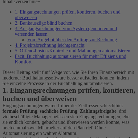
Inhaltsverzeichnis
−
1. Eingangsrechnungen prüfen, kontieren, buchen und
überweisen
2. Bankauszüge blind buchen
3. Ausgangsrechnungen vom System generieren und
versenden lassen
Vom Angebot über den Auftrag zur Rechnung
4. Projektabrechnung leichtgemacht
5. Offene-Posten-Kontrolle und Mahnungen automatisieren
Fazit: Buchhaltung automatisieren für mehr Effizienz und
Komfort
Dieser Beitrag stellt fünf Wege vor, wie Sie Ihren Finanzbereich mit
moderner Buchhaltungssoftware besser aufstellen können, indem
Sie einzelne Prozesse in der Buchhaltung automatisieren.
1. Eingangsrechnungen
prüfen, kontieren,
buchen und überweisen
Eingangsrechnungen waren früher der Zeitfresser schlechthin:
formale Prüfung
,
sachliche Prüfung
,
Zahlungsfreigabe
, drei
vielbeschäftigte Manager befassen sich Eingangsrechnungen, ehe
sie endlich kontiert, gebucht und überwiesen werden konnte, was
noch einmal zwei Mitarbeiter auf den Plan rief. Ohne
Automatisierung ein wahrer Albtraum!