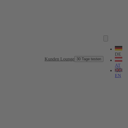
Sprache
wählen
DE
Kunden Lounge
30 Tage testen
AT
EN