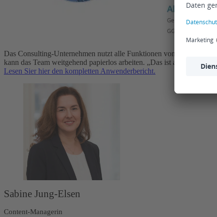
Das Consulting-Unternehmen nutzt alle Funktionen von Scopevisio – 
kann das Team weitgehend papierlos arbeiten. „Das ist außerdem sehr 
Lesen Sier hier den kompletten Anwenderbericht.
Sabine Jung-Elsen
Content-Managerin