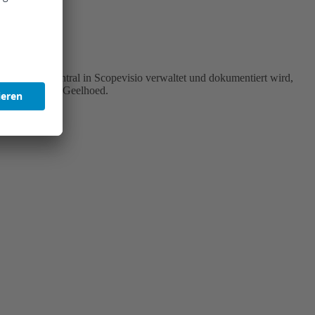
Da alles zentral in Scopevisio verwaltet und dokumentiert wird,
rbeit“, erklärt Geelhoed.