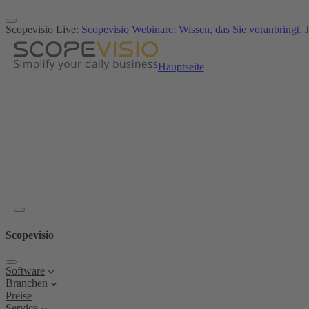
Zum
Inhalt
Scopevisio Live:
Scopevisio Webinare: Wissen, das Sie voranbringt. J
springen
Hauptseite
Scopevisio
Software
Branchen
Preise
Service