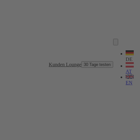
Sprache
wählen
DE
Kunden Lounge
30 Tage testen
AT
EN