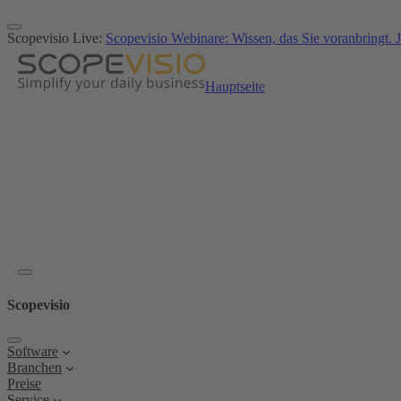
Zum
Inhalt
Scopevisio Live:
Scopevisio Webinare: Wissen, das Sie voranbringt. J
springen
Hauptseite
Scopevisio
Software
Branchen
Preise
Service