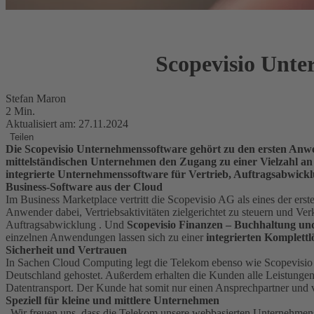
Scopevisio Unter
Stefan Maron
2 Min.
Aktualisiert am: 27.11.2024
Teilen
Die Scopevisio Unternehmenssoftware gehört zu den ersten Anwen
mittelständischen Unternehmen den Zugang zu einer Vielzahl an 
integrierte Unternehmenssoftware für Vertrieb, Auftragsabwick
Business-Software aus der Cloud
Im Business Marketplace vertritt die Scopevisio AG als eines der e
Anwender dabei, Vertriebsaktivitäten zielgerichtet zu steuern und V
Auftragsabwicklung . Und
Scopevisio Finanzen – Buchhaltung u
einzelnen Anwendungen lassen sich zu einer
integrierten Komplett
Sicherheit und Vertrauen
In Sachen Cloud Computing legt die Telekom ebenso wie Scopevisio 
Deutschland gehostet. Außerdem erhalten die Kunden alle Leistunge
Datentransport. Der Kunde hat somit nur einen Ansprechpartner und
Speziell für kleine und mittlere Unternehmen
„Wir freuen uns, dass die Telekom unsere webbasierten Unternehmens