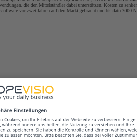
Anwendungen, die den Mittelständler dabei unterstützen, Kosten zu senke
ssoftware vor zwei Jahren auf den Markt gebracht und bis dato 3000 
ting bei der Scopevisio. Sein Schwerpunkt liegt in d