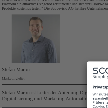
Plattform ein attraktives Angebot zertifizierter und sicherer Cloud-
Produkte kostenlos testen.“ Die Scopevisio AG hat ihre Unternehmen
Stefan Maron
Marketingleiter
Stefan Maron ist Leiter der Abteilung Digital Marke
Digitalisierung und Marketing Automation.