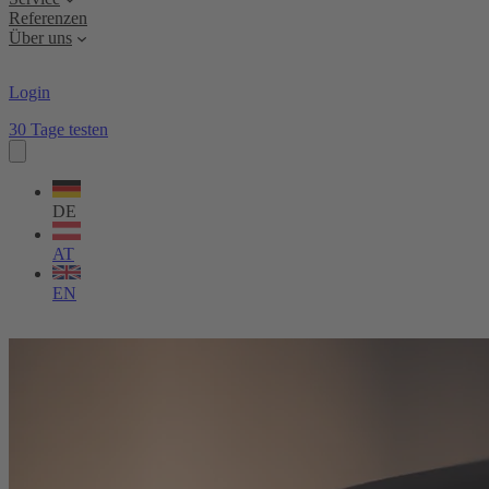
Referenzen
Über uns
Login
30 Tage testen
Sprache
wählen
DE
AT
EN