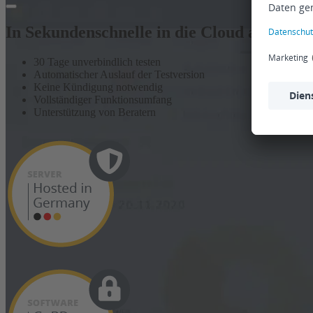
In Sekundenschnelle in die Cloud abheben
30 Tage unverbindlich testen
Automatischer Auslauf der Testversion
Keine Kündigung notwendig
Vollständiger Funktionsumfang
Unterstützung von Beratern