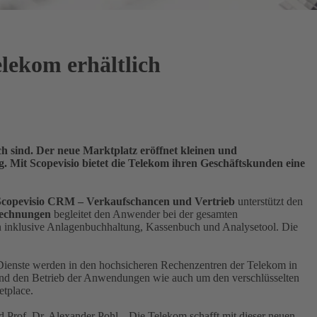
elekom erhältlich
h sind. Der neue Marktplatz eröffnet kleinen und
 Mit Scopevisio bietet die Telekom ihren Geschäftskunden eine
Scopevisio CRM – Verkaufschancen und Vertrieb
unterstützt den
Rechnungen
begleitet den Anwender bei der gesamten
en inklusive Anlagenbuchhaltung, Kassenbuch und Analysetool. Die
Dienste werden in den hochsicheren Rechenzentren der Telekom in
 und den Betrieb der Anwendungen wie auch um den verschlüsselten
etplace.
 Prof. Dr. Alexander Pohl. „Die Telekom schafft mit dieser neuen