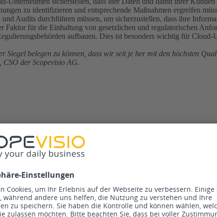
nternehmen sicherstellen, dass ihre Daten und damit ihrer Kunden ges
ungen zu identifizieren und entsprechende Maßnahmen ergreifen müs
nd Audits durchführen müssen, um sicherzustellen, dass ihre Informati
er Faktor für die Einhaltung von gesetzlichen und regulatorischen Anf
egulierungsbehörden aufbauen. Dies ist besonders wichtig für Cloud
er Siegel belegen zu können, dass wir seit je her mit den höchsten Qua
i, CSO der Scopevisio AG.