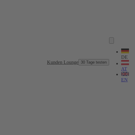
Sprache
wählen
DE
Kunden Lounge
30 Tage testen
AT
EN