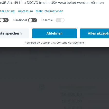
Scopevisio. Im Blog schreibt sie über Produktneueru