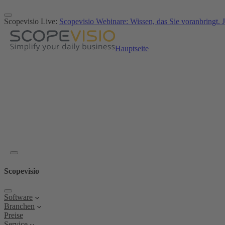
Zum
Inhalt
Scopevisio Live:
Scopevisio Webinare: Wissen, das Sie voranbringt. J
springen
Hauptseite
Scopevisio
Software
Branchen
Preise
Service