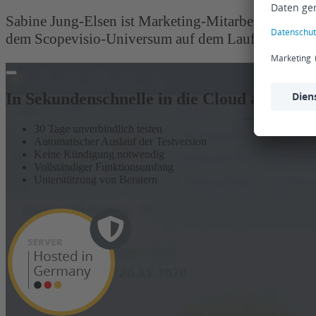
Sabine Jung-Elsen ist Marketing-Mitarbeiterin bei 
dem Scopevisio-Universum auf dem Laufenden.
In Sekundenschnelle in die Cloud abheben
30 Tage unverbindlich testen
Automatischer Auslauf der Testversion
Keine Kündigung notwendig
Vollständiger Funktionsumfang
Unterstützung von Beratern