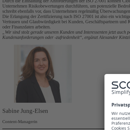
Durch die Einhaltung der Anforderungen der ISO 27001 können Cloud-U
Unternehmen Risikobewertungen durchführen, um potenzielle Bedroh
schreibt ebenfalls vor, dass Unternehmen regelmäßig Überwachungen u
Die Erlangung der Zertifizierung nach ISO 27001 ist also ein wichtig
Vertrauen und Glaubwürdigkeit bei Kunden, Geschäftspartnern und R
oder Finanzdaten arbeiten
.
„Wir sind stolz gerade unseren Kunden und Interessenten jetzt auch p
Kundenanforderungen oder -zufriedenheit“
,
ergänzt Alexander Kintz
Sabine Jung-Elsen
Content-Managerin