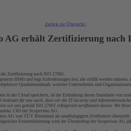
Zurück zur Übersicht |
o AG erhält Zertifizierung nach
ie Zertifizierung nach ISO 27001.
nagement (ISM) und legt Anforderungen fest, die erfüllt werden müssen
 objektiver Qualitätsmaßstab, welcher Unternehmen und Organisationen d
en in der Cloud speichern, ist die Einhaltung dieses Standards von zen
aS bedeutet für uns auch, dass wir die IT-Security und Informationssi
ben wir uns gemäß ISO 27001 erfolgreich zertifizieren lassen.
Wir freue
Pustina, CIO der Scopevisio AG.
isio AG von TÜV Rheinland als unabhängigem Zertifizierer überprüft.
eicher Erstzertifizierung wird die Überprüfug der Scopevisio AG jährl