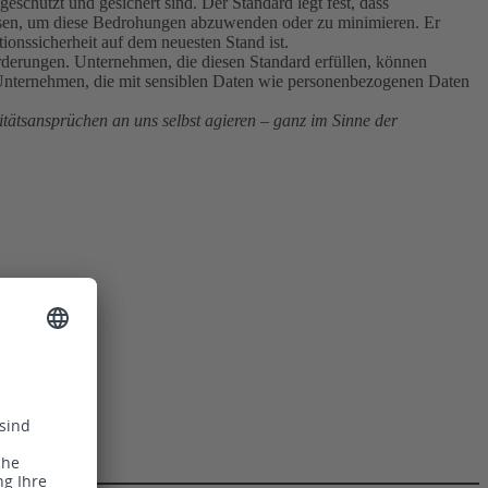
chützt und gesichert sind. Der Standard legt fest, dass
sen, um diese Bedrohungen abzuwenden oder zu minimieren. Er
onssicherheit auf dem neuesten Stand ist.
orderungen. Unternehmen, die diesen Standard erfüllen, können
-Unternehmen, die mit sensiblen Daten wie personenbezogenen Daten
litätsansprüchen an uns selbst agieren – ganz im Sinne der