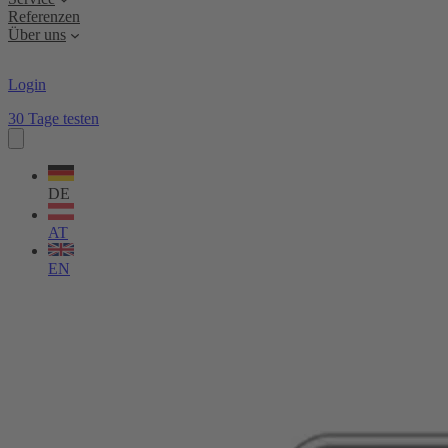
Referenzen
Über uns
Login
30 Tage testen
Sprache
wählen
DE
AT
EN