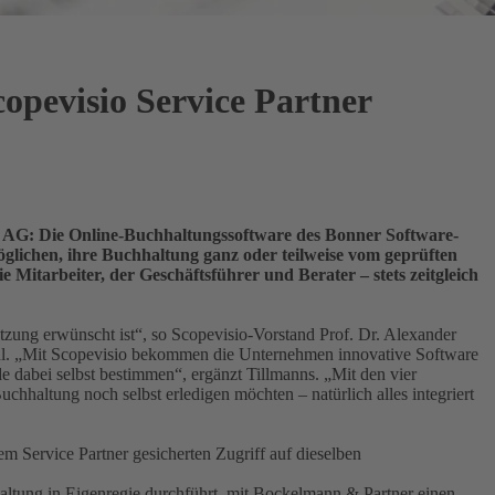
opevisio Service Partner
sio AG: Die Online-Buchhaltungssoftware des Bonner Software-
öglichen, ihre Buchhaltung ganz oder teilweise vom geprüften
e Mitarbeiter, der Geschäftsführer und Berater – stets zeitgleich
tützung erwünscht ist“, so Scopevisio-Vorstand Prof. Dr. Alexander
ohl. „Mit Scopevisio bekommen die Unternehmen innovative Software
 dabei selbst bestimmen“, ergänzt Tillmanns. „Mit den vier
haltung noch selbst erledigen möchten – natürlich alles integriert
 Service Partner gesicherten Zugriff auf dieselben
haltung in Eigenregie durchführt, mit Bockelmann & Partner einen