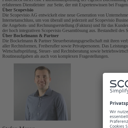
erfahrenen Dienstleister zur Seite, der mit Expertenwissen bei Frag
Über Scopevisio
Die Scopevisio AG entwickelt eine neue Generation von Unternehmens
Internetanschluss, um von überall und jederzeit auf Scopevisio Bus
die Angebots- und Rechnungserstellung (Faktura) und für das Kunde
der hoch integrativen Scopevisio Gesamtlösung aus. Bestandteil des S
Über Bockelmann & Partner
Die Bockelmann & Partner Steuerberatungsgesellschaft mit ihren ver
aller Rechtsformen, Freiberufler sowie Privatpersonen. Das Leistung
Wirtschaftsprüfung, Steuer- und Rechtsberatung sowie betriebswirtsc
Routineaufgaben als auch von komplexen Fragestellungen.