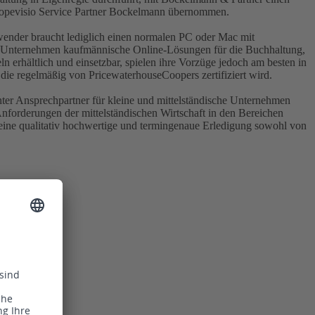
 Scopevisio Service Partner Bockelmann übernommen.
nwender braucht lediglich einen normalen PC oder Mac mit
ren Unternehmen kaufmännische Online-Lösungen für die Buchhaltung,
rhältlich und einsetzbar, spielen ihre Vorzüge jedoch am besten in
 die regelmäßig von PricewaterhouseCoopers zertifiziert wird.
ter Ansprechpartner für kleine und mittelständische Unternehmen
nforderungen der mittelständischen Wirtschaft in den Bereichen
 eine qualitativ hochwertige und termingenaue Erledigung sowohl von