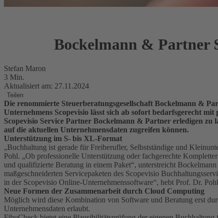
Bockelmann & Partner St
Stefan Maron
3 Min.
Aktualisiert am: 27.11.2024
Teilen
Die renommierte Steuerberatungsgesellschaft Bockelmann & Partn
Unternehmens Scopevisio lässt sich ab sofort bedarfsgerecht mi
Scopevisio Service Partner Bockelmann & Partner erledigen zu lass
auf die aktuellen Unternehmensdaten zugreifen können.
Unterstützung im S- bis XL-Format
„Buchhaltung ist gerade für Freiberufler, Selbstständige und Kleinunt
Pohl. „Ob professionelle Unterstützung oder fachgerechte Komplett
und qualifizierte Beratung in einem Paket“, unterstreicht Bockelman
maßgeschneiderten Servicepaketen des Scopevisio Buchhaltungsservice
in der Scopevisio Online-Unternehmenssoftware“, hebt Prof. Dr. Pohl
Neue Formen der Zusammenarbeit durch Cloud Computing
Möglich wird diese Kombination von Software und Beratung erst durc
Unternehmensdaten erlaubt.
FibuCheck bietet eine Plausibilitätsprüfung der eigenen Buchhaltung