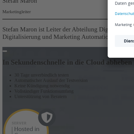
Stefan Maron
Marketingleiter
Stefan Maron ist Leiter der Abteilung Digital Marke
Digitalisierung und Marketing Automation.
In Sekundenschnelle in die Cloud abheben
30 Tage unverbindlich testen
Automatischer Auslauf der Testversion
Keine Kündigung notwendig
Vollständiger Funktionsumfang
Unterstützung von Beratern