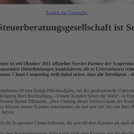
Zurück zur Übersicht |
euerberatungsgesellschaft ist Sc
er ist seit Oktober 2011 offizieller Service Partner der Scopevi
t passenden Dienstleistungen kombinieren, die es Unternehmen erm
en. Cloud Computing stellt dabei sicher, dass alle Beteiligten – di
ernehmen oft eine lästige Pflichtaufgabe, bei der professionelle Unters
erledigung Ihrer Buchhaltung – Unsere Kunden haben die Wahl“, so P
n Partner Bernd Tillmanns. „Den Umfang dieser Services kann der Kunde
 können unsere Kunden entscheiden, ob und wie viel Sie von Ihrer Buch
 hervor.
h die Scopevisio Cloud-Software, die sowohl dem Kunden als auch dem
 für drei Buchungsmonate. FibuAssist stellt dem Kunden, der die Buch