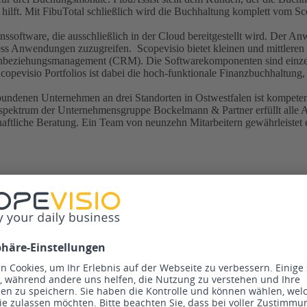
en hilft. Mit FibuTotal schließlich wird die Buchhaltung komplett vom
software, die ausschließlich in der Cloud bereitgestellt wird. Der A
iness Anwendungen zuzugreifen. Scopevisio bietet kleinen und mittle
nbeziehungsmanagement (CRM). Die Softwarekomponenten sind einzeln e
copevisio Portfolios ist dabei die hoch-funktionale Finanzbuchhaltung,
bundenen Unternehmen an drei Standorten in Ostwestfalen ist kompeten
sspektrum der Unternehmensgruppe Bockelmann & Partner erfüllt alle A
haftliche Beratung. Ein Team von neunzehn Mitarbeitern gewährleistet