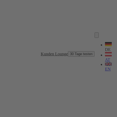
Sprache
wählen
DE
Kunden Lounge
30 Tage testen
AT
EN