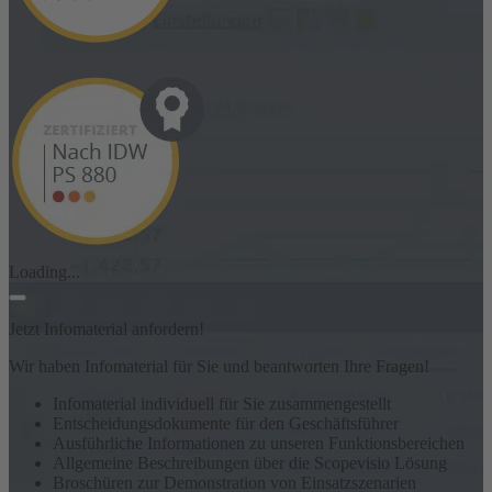
Loading...
Jetzt Infomaterial anfordern!
Wir haben Infomaterial für Sie und beantworten Ihre Fragen!
Infomaterial individuell für Sie zusammengestellt
Entscheidungsdokumente für den Geschäftsführer
Ausführliche Informationen zu unseren Funktionsbereichen
Allgemeine Beschreibungen über die Scopevisio Lösung
Broschüren zur Demonstration von Einsatzszenarien