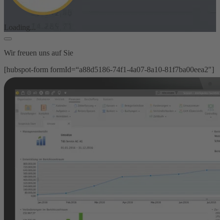
Loading...
Wir freuen uns auf Sie
[hubspot-form formId=“a88d5186-74f1-4a07-8a10-81f7ba00eea2″]