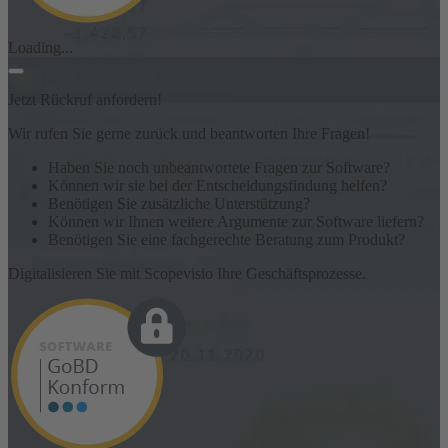
Loading...
Jetzt Rückruf anfordern!
Wir rufen Sie gerne zurück und beantworten Ihre Fragen!
Haben Sie noch unbeantwortete Fragen zur Software?
Können wir sie bei der Entscheidungsfindung helfen?
Benötigen Sie zusätzliche Unterstützung?
Können wir Ihnen weitere Argumente zur Software liefern?
Benötigen Sie eine fachgerechte Beratung zum Produkt?
Digitalisieren Sie mit Scopevisio Ihre Geschäftsprozesse.