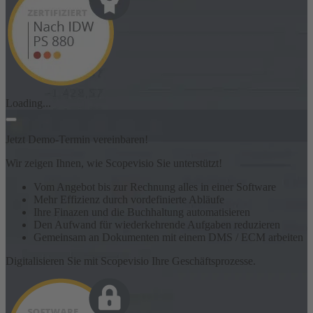
Loading...
Jetzt Demo-Termin vereinbaren!
Wir zeigen Ihnen, wie Scopevisio Sie unterstützt!
Vom Angebot bis zur Rechnung alles in einer Software
Mehr Effizienz durch vordefinierte Abläufe
Ihre Finazen und die Buchhaltung automatisieren
Den Aufwand für wiederkehrende Aufgaben reduzieren
Gemeinsam an Dokumenten mit einem DMS / ECM arbeiten
Digitalisieren Sie mit Scopevisio Ihre Geschäftsprozesse.