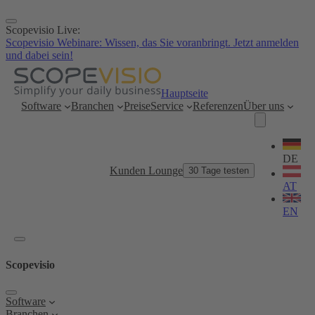
Zum
Inhalt
Scopevisio Live:
springen
Scopevisio Webinare: Wissen, das Sie voranbringt. Jetzt anmelden
und dabei sein!
Hauptseite
Software
Branchen
Preise
Service
Referenzen
Über uns
Sprache
wählen
DE
Kunden Lounge
30 Tage testen
AT
EN
Scopevisio
Software
Branchen