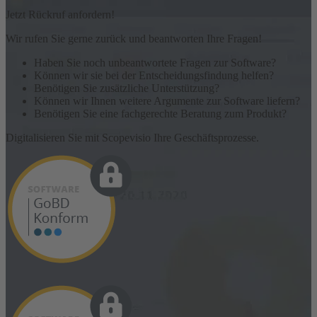
Jetzt Rückruf anfordern!
Wir rufen Sie gerne zurück und beantworten Ihre Fragen!
Haben Sie noch unbeantwortete Fragen zur Software?
Können wir sie bei der Entscheidungsfindung helfen?
Benötigen Sie zusätzliche Unterstützung?
Können wir Ihnen weitere Argumente zur Software liefern?
Benötigen Sie eine fachgerechte Beratung zum Produkt?
Digitalisieren Sie mit Scopevisio Ihre Geschäftsprozesse.