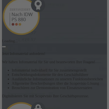
Loading...
Jetzt Infomaterial anfordern!
Wir haben Infomaterial für Sie und beantworten Ihre Fragen!
Infomaterial individuell für Sie zusammengestellt
Entscheidungsdokumente für den Geschäftsführer
Ausführliche Informationen zu unseren Funktionsbereichen
Allgemeine Beschreibungen über die Scopevisio Lösung
Broschüren zur Demonstration von Einsatzszenarien
Digitalisieren Sie mit Scopevisio Ihre Geschäftsprozesse.