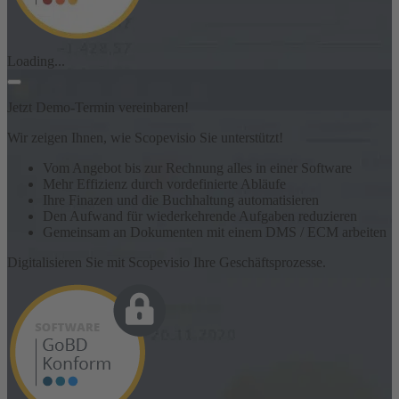
Loading...
Jetzt Demo-Termin vereinbaren!
Wir zeigen Ihnen, wie Scopevisio Sie unterstützt!
Vom Angebot bis zur Rechnung alles in einer Software
Mehr Effizienz durch vordefinierte Abläufe
Ihre Finazen und die Buchhaltung automatisieren
Den Aufwand für wiederkehrende Aufgaben reduzieren
Gemeinsam an Dokumenten mit einem DMS / ECM arbeiten
Digitalisieren Sie mit Scopevisio Ihre Geschäftsprozesse.