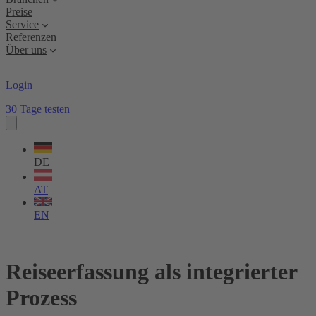
Preise
Service
Referenzen
Über uns
Login
30 Tage testen
Sprache
wählen
DE
AT
EN
Reiseerfassung als integrierter
Prozess