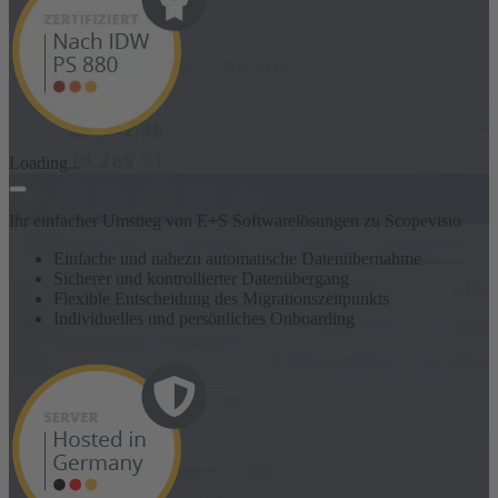
Loading...
Ihr einfacher Umstieg von E+S Softwarelösungen zu Scopevisio
Einfache und nahezu automatische Datenübernahme
Sicherer und kontrollierter Datenübergang
Flexible Entscheidung des Migrationszeitpunkts
Individuelles und persönliches Onboarding