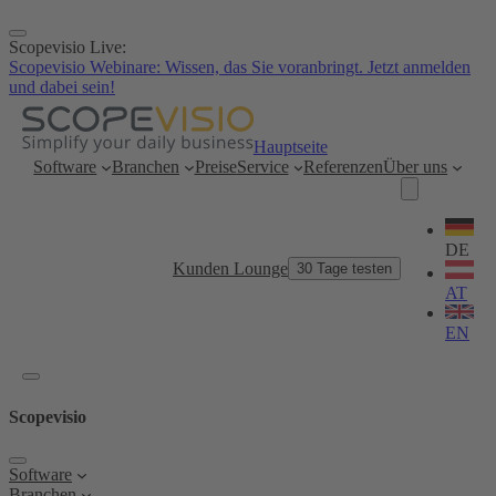
Zum
Inhalt
Scopevisio Live:
springen
Scopevisio Webinare: Wissen, das Sie voranbringt. Jetzt anmelden
und dabei sein!
Hauptseite
Software
Branchen
Preise
Service
Referenzen
Über uns
Sprache
wählen
DE
Kunden Lounge
30 Tage testen
AT
EN
Scopevisio
Software
Branchen