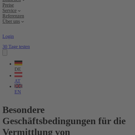
Preise
Service
Referenzen
Über uns
Login
30 Tage testen
Sprache
wählen
DE
AT
EN
Besondere
Geschäftsbedingungen für die
Vermittlung von