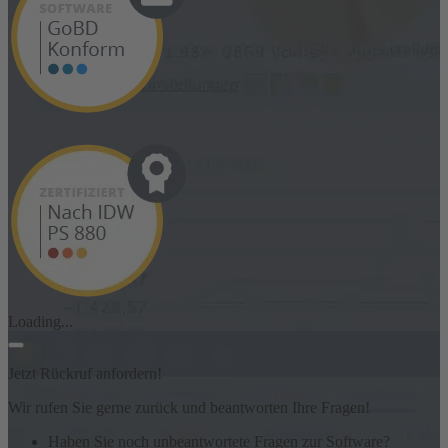
Loading...
Jetzt Rückruf anfordern!
Wir rufen Sie gerne zurück und beantworten Ihre Fragen!
Haben Sie noch unbeantwortete Fragen zur Software?