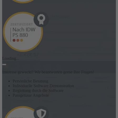
Loading...
Interesse geweckt? Wir beantworten gerne Ihre Fragen!
Persönliche Beratung
Individuelle Software Demonstration
Begleitung durch die Software
Passgenaue Angebote