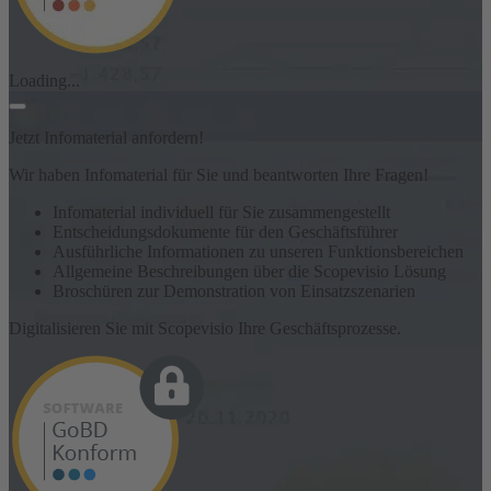
Loading...
Jetzt Infomaterial anfordern!
Wir haben Infomaterial für Sie und beantworten Ihre Fragen!
Infomaterial individuell für Sie zusammengestellt
Entscheidungsdokumente für den Geschäftsführer
Ausführliche Informationen zu unseren Funktionsbereichen
Allgemeine Beschreibungen über die Scopevisio Lösung
Broschüren zur Demonstration von Einsatzszenarien
Digitalisieren Sie mit Scopevisio Ihre Geschäftsprozesse.