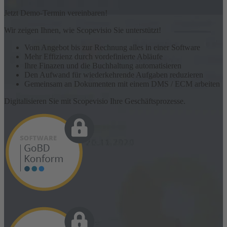
Jetzt Demo-Termin vereinbaren!
Wir zeigen Ihnen, wie Scopevisio Sie unterstützt!
Vom Angebot bis zur Rechnung alles in einer Software
Mehr Effizienz durch vordefinierte Abläufe
Ihre Finazen und die Buchhaltung automatisieren
Den Aufwand für wiederkehrende Aufgaben reduzieren
Gemeinsam an Dokumenten mit einem DMS / ECM arbeiten
Digitalisieren Sie mit Scopevisio Ihre Geschäftsprozesse.