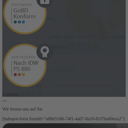
Loading...
Wir freuen uns auf Sie
[hubspot-form formId=“a88d5186-74f1-4a07-8a10-81f7ba00eea2″]