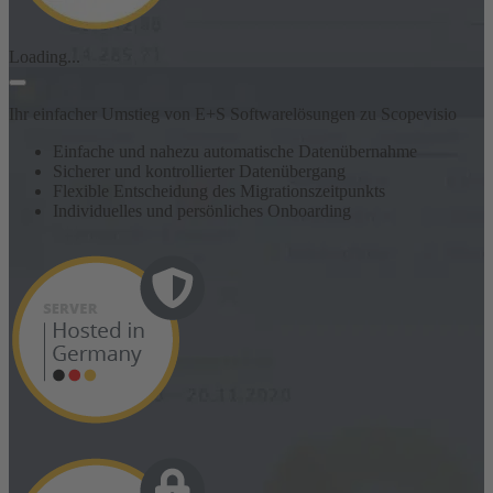
Loading...
Ihr einfacher Umstieg von E+S Softwarelösungen zu Scopevisio
Einfache und nahezu automatische Datenübernahme
Sicherer und kontrollierter Datenübergang
Flexible Entscheidung des Migrationszeitpunkts
Individuelles und persönliches Onboarding