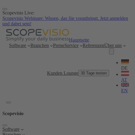
Zum
Inhalt
Scopevisio Live:
springen
Scopevisio Webinare: Wissen, das Sie voranbringt. Jetzt anmelden
und dabei sein!
Hauptseite
Software
Branchen
Preise
Service
Referenzen
Über uns
Sprache
wählen
DE
Kunden Lounge
30 Tage testen
AT
EN
Scopevisio
Software
Branchen