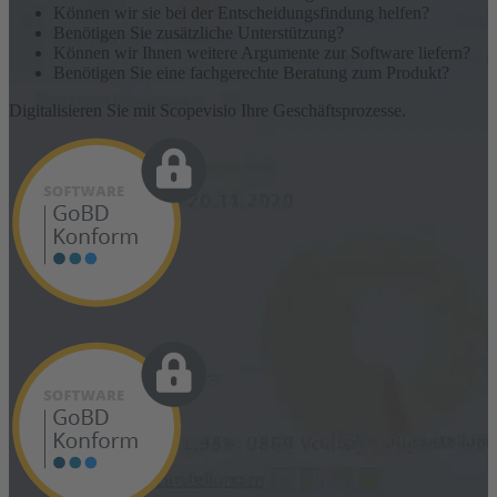
Können wir sie bei der Entscheidungsfindung helfen?
Benötigen Sie zusätzliche Unterstützung?
Können wir Ihnen weitere Argumente zur Software liefern?
Benötigen Sie eine fachgerechte Beratung zum Produkt?
Digitalisieren Sie mit Scopevisio Ihre Geschäftsprozesse.