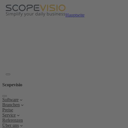
Zum
Inhalt
springen
Hauptseite
Scopevisio
Software
Branchen
Preise
Service
Referenzen
Über uns