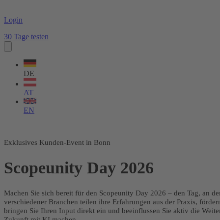
Login
30 Tage testen
Sprache
wählen
DE
AT
EN
Exklusives Kunden-Event in Bonn
Scopeunity Day 2026
Machen Sie sich bereit für den Scopeunity Day 2026 – den Tag, an 
verschiedener Branchen teilen ihre Erfahrungen aus der Praxis, för
bringen Sie Ihren Input direkt ein und beeinflussen Sie aktiv die Weit
Zukunft mit KI machen.