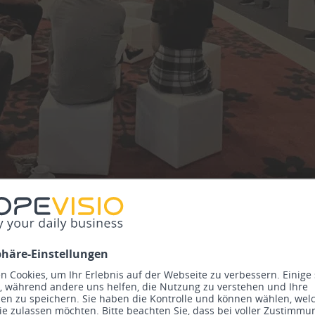
eunity Day 2026
rm, auf der Kunden zu Gestaltern werden. Unter dem Motto „Kunden inf
 fördern und gemeinsam eine dynamische Community aufbauen.
Ihren Input direkt ein und beeinflussen Sie aktiv die Weiterentwicklung
it KI machen.