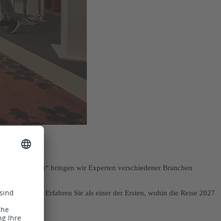
ormieren Kunden“ bringen wir Experten verschiedener Branchen
 der Software. Erfahren Sie als einer der Ersten, wohin die Reise 2027