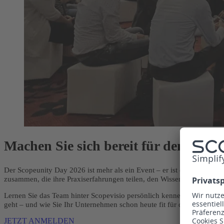
Machen Sie sich bereit für den Scop
Der Scopeunity Day 2026 ist mehr als ein Event – er ist die Plattfo
zusammen, die ihre Praxiserfahrungen teilen, den Wissensaustausch
Lernen Sie das Team hinter Scopevisio persönlich kennen, bringen Sie 
geht – und wie Sie Ihr Unternehmen schon heute fit für die Zukunft m
JETZT ANMELDEN