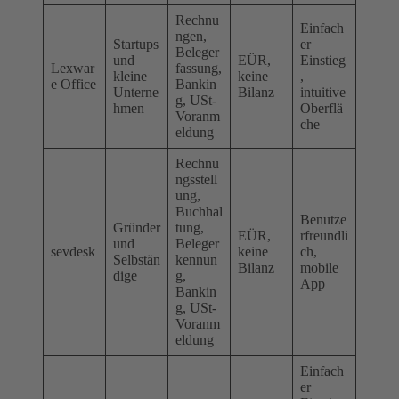
Rechnu
Einfach
ngen,
Startups
er
Beleger
und
EÜR,
Einstieg
Lexwar
fassung,
kleine
keine
,
e Office
Bankin
Unterne
Bilanz
intuitive
g, USt-
hmen
Oberflä
Voranm
che
eldung
Rechnu
ngsstell
ung,
Buchhal
Benutze
Gründer
tung,
EÜR,
rfreundli
und
Beleger
sevdesk
keine
ch,
Selbstän
kennun
Bilanz
mobile
dige
g,
App
Bankin
g, USt-
Voranm
eldung
Einfach
er