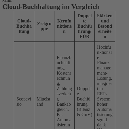
kann.
Cloud-Buchhaltung im Vergleich
Doppel
Stärken
Cloud-
Kernfu
te
und
Zielgru
Buchha
nktione
Buchfü
Besond
ppe
ltung
n
hrung/
erheite
EÜR
n
Hochfu
nktional
Finanzb
e
uchhalt
Finanz
ung,
manage
Kostenr
ment-
echnun
Lösung,
g,
integrier
Zahlung
Doppelt
t in
sverkeh
e
ERP-
Scopevi
Mittelst
r,
Buchfü
System,
sio
and
Bankab
hrung
hoher
gleich,
(Bilanz
Automa
KI-
& GuV)
tisierung
Automa
sgrad
tisierun
dank