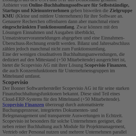
Anbieter von
Online-Buchhaltungssoftware für Selbstständige,
Startups und Kleinunternehmen
geben bisweilen die
Zielgruppe
KMU
(Kleine und mittlere Unternehmen) für ihre Software an.
Genauere Recherchen offenbaren dann aber manchmal einen
eingeschränkten Funktionsumfang
. Zwar können mit den
Lösungen Einnahmen und Ausgaben überblickt,
Umsatzsteuervoranmeldungen abgegeben und eine Einnahmen-
Überschuss-Rechnung erstellt werden. Bilanz und Jahresabschluss
zählen jedoch manchmal nicht zum Funktionsumfang.
Eine der wenigen cloudnativen Buchhaltungsanwendungen, die
dediziert auf den Mittestand (+50 Mitarbeitende) ausgerichtet ist,
bietet die Scopevisio AG mit ihrer Lösung
Scopevisio Finanzen
,
die auch Konzernfunktionen für Unternehmensgruppen im
Mittelstand umfasst.
Scopevisio
Der Bonner Softwarehersteller Scopevisio AG ist für seine starken
Finanzbuchhaltungsfunktionen bekannt. Diese sind Teil eines
Cloud-ERP-Systems für den Mittelstand (+50 Mitarbeitende).
Scopevisio Finanzen
überzeugt durch automatisierte
Buchungsprozesse, integriertes Dokumenten- und
Belegmanagement und transparente Auswertungen in Echtzeit.
Scopevisio ist besonders für solche Unternehmen geeignet, die
neben reiner Buchhaltung auch Module für Projektmanagement,
Vertrieb oder Personal nutzen und mehrere Unternehmen parallel