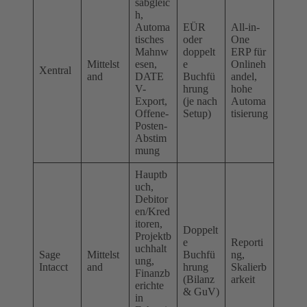
sabgleic
h,
Automa
EÜR
All-in-
tisches
oder
One
Mahnw
doppelt
ERP für
Mittelst
esen,
e
Onlineh
Xentral
and
DATE
Buchfü
andel,
V-
hrung
hohe
Export,
(je nach
Automa
Offene-
Setup)
tisierung
Posten-
Abstim
mung
Hauptb
uch,
Debitor
en/Kred
itoren,
Doppelt
Projektb
e
Reporti
uchhalt
Sage
Mittelst
Buchfü
ng,
ung,
Intacct
and
hrung
Skalierb
Finanzb
(Bilanz
arkeit
erichte
& GuV)
in