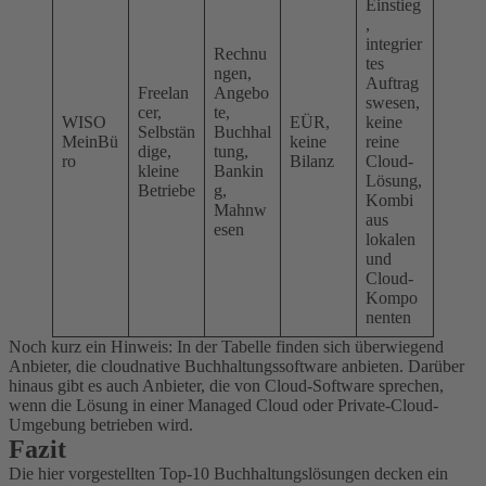
Einstieg
,
integrier
Rechnu
tes
ngen,
Auftrag
Freelan
Angebo
swesen,
cer,
te,
WISO
EÜR,
keine
Selbstän
Buchhal
MeinBü
keine
reine
dige,
tung,
ro
Bilanz
Cloud-
kleine
Bankin
Lösung,
Betriebe
g,
Kombi
Mahnw
aus
esen
lokalen
und
Cloud-
Kompo
nenten
Noch kurz ein Hinweis: In der Tabelle finden sich überwiegend
Anbieter, die cloudnative Buchhaltungssoftware anbieten. Darüber
hinaus gibt es auch Anbieter, die von Cloud-Software sprechen,
wenn die Lösung in einer Managed Cloud oder Private-Cloud-
Umgebung betrieben wird.
Fazit
Die hier vorgestellten Top-10 Buchhaltungslösungen decken ein