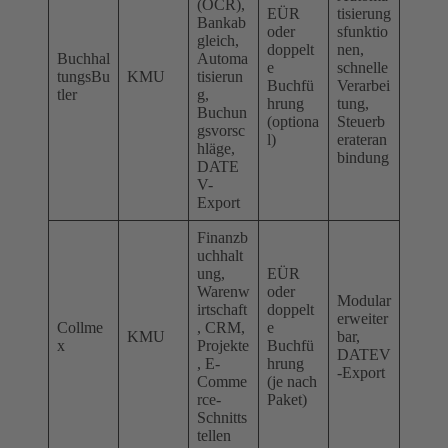
(OCR),
EÜR
tisierung
Bankab
oder
sfunktio
gleich,
doppelt
nen,
Buchhal
Automa
e
schnelle
tungsBu
KMU
tisierun
Buchfü
Verarbei
tler
g,
hrung
tung,
Buchun
(optiona
Steuerb
gsvorsc
l)
erateran
hläge,
bindung
DATE
V-
Export
Finanzb
uchhalt
ung,
EÜR
Warenw
oder
Modular
irtschaft
doppelt
erweiter
Collme
, CRM,
e
KMU
bar,
x
Projekte
Buchfü
DATEV
, E-
hrung
-Export
Comme
(je nach
rce-
Paket)
Schnitts
tellen