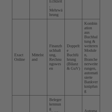
Echtzeit
,
Mehrwä
hrung
Kombin
ation
aus
Buchhal
tung &
Finanzb
Doppelt
weiteren
uchhalt
e
Module
Exact
Mittelst
ung,
Buchfü
n,
Online
and
Rechnu
hrung
Branche
ngswes
(Bilanz
nerweite
en
& GuV)
rungen,
automati
sierte
Bankver
knüpfun
g
Beleger
kennun
g
Automa