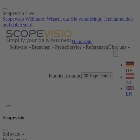
Zum
Inhalt
Scopevisio Live:
springen
Scopevisio Webinare: Wissen, das Sie voranbringt. Jetzt anmelden
und dabei sein!
Hauptseite
Software
Branchen
Preise
Service
Referenzen
Über uns
Sprache
wählen
DE
Kunden Lounge
30 Tage testen
AT
EN
Scopevisio
Software
Branchen