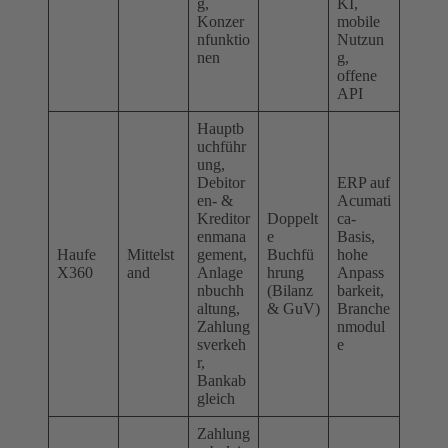
g,
KI,
Konzer
mobile
nfunktio
Nutzun
nen
g,
offene
API
Hauptb
uchführ
ung,
Debitor
ERP auf
en- &
Acumati
Kreditor
Doppelt
ca-
enmana
e
Basis,
Haufe
Mittelst
gement,
Buchfü
hohe
X360
and
Anlage
hrung
Anpass
nbuchh
(Bilanz
barkeit,
altung,
& GuV)
Branche
Zahlung
nmodul
sverkeh
e
r,
Bankab
gleich
Zahlung