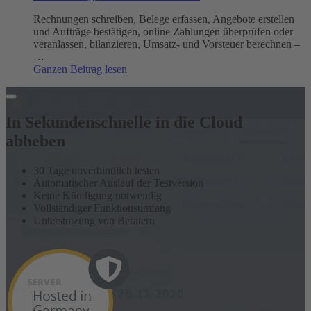
Rechnungen schreiben, Belege erfassen, Angebote erstellen
und Aufträge bestätigen, online Zahlungen überprüfen oder
veranlassen, bilanzieren, Umsatz- und Vorsteuer berechnen –
…
:
Ganzen Beitrag lesen
Buchhaltungssoftware
für
den
Mac
In Sekundenschnelle in die Cloud
abheben
30 Tage unverbindlich testen
Automatischer Auslauf der Testversion
Keine Kündigung notwendig
Vollständiger Funktionsumfang
Unterstützung von Beratern