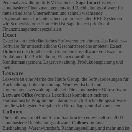
Personalverwaltung für KMU anbietet.
Sage Intacct
ist eine
cloudbasierte Finanzmanagement- und Buchhaltungssoftware für
mittelständische Unternehmen und schnell wachsende
Organisationen. Im Unterschied zu umfassenden ERP-Systemen
wie Scopevisio oder Haufe360 ist Sage Intacct primär auf
Finanzmanagement spezialisiert.
Exact
Exact ist ein niederländisches Softwareunternehmen, das Business-
Software für unterschiedliche Geschäftsbereiche anbietet.
Exact
Online
ist die cloudbasierte Unternehmenssoftware von Exact mit
Funktionen für Buchhaltung, Finanzcontrolling,
Kundenmanagement, Lagerverwaltung, Produktionsplanung und
mehr.
Lexware
Lexware ist eine Marke der Haufe Group, die Softwarelösungen für
Buchhaltung, Lohnabrechnung, Warenwirtschaft und
Unternehmensverwaltung anbietet. Die cloudbasierte Bürosoftware
Lexware Office
(vormals Lexoffice) kombiniert mehrere
kaufmännische Programme – darunter auch Buchhaltungssoftware –
um die wichtigsten Aufgaben im Büroalltag zentral abzudecken.
Collmex
Die Collmex GmbH mit Sitz in Saarbrücken entwickelt seit 2003
cloudbasierte Buchhaltungssoftware.
Collmex
umfasst
Buchhaltung, Warenwirtschaft, Rechnungsstellung und mehr und ist