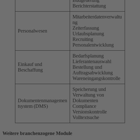
Budgetierung
Berichterstattung
Mitarbeiterdatenverwaltu
ng
Zeiterfassung
Personalwesen
Urlaubsplanung
Recruiting
Personalentwicklung
Bedarfsplanung
Lieferantenauswahl
Einkauf und
Bestellung und
Beschaffung
Auftragsabwicklung
Wareneingangskontrolle
Speicherung und
Verwaltung von
Dokumentenmanagemen
Dokumenten
tsystem (DMS)
Compliance
Versionskontrolle
Volltextsuche
Weitere branchenzogene Module