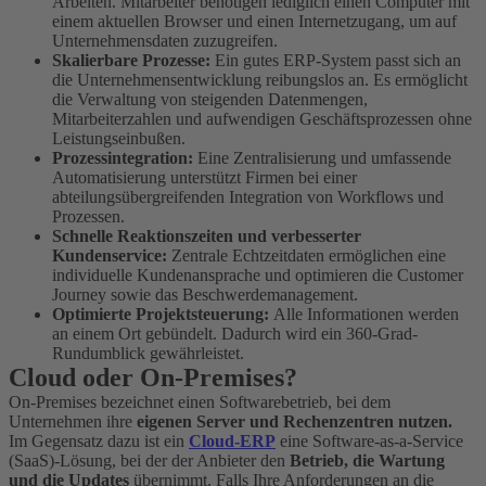
Arbeiten. Mitarbeiter benötigen lediglich einen Computer mit
einem aktuellen Browser und einen Internetzugang, um auf
Unternehmensdaten zuzugreifen.
Skalierbare Prozesse:
Ein gutes ERP-System passt sich an
die Unternehmensentwicklung reibungslos an. Es ermöglicht
die Verwaltung von steigenden Datenmengen,
Mitarbeiterzahlen und aufwendigen Geschäftsprozessen ohne
Leistungseinbußen.
Prozessintegration:
Eine Zentralisierung und umfassende
Automatisierung unterstützt Firmen bei einer
abteilungsübergreifenden Integration von Workflows und
Prozessen.
Schnelle Reaktionszeiten und verbesserter
Kundenservice:
Zentrale Echtzeitdaten ermöglichen eine
individuelle Kundenansprache und optimieren die Customer
Journey sowie das Beschwerdemanagement.
Optimierte Projektsteuerung:
Alle Informationen werden
an einem Ort gebündelt. Dadurch wird ein 360-Grad-
Rundumblick gewährleistet.
Cloud oder On-Premises?
On-Premises bezeichnet einen Softwarebetrieb, bei dem
Unternehmen ihre
eigenen Server und Rechenzentren nutzen.
Im Gegensatz dazu ist ein
Cloud-ERP
eine Software-as-a-Service
(SaaS)-Lösung, bei der der Anbieter den
Betrieb, die Wartung
und die Updates
übernimmt. Falls Ihre Anforderungen an die