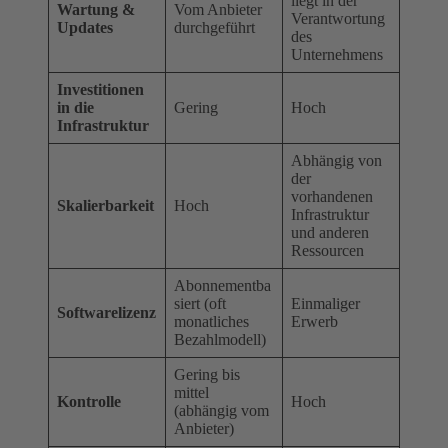
liegt in der
Wartung &
Vom Anbieter
Verantwortung
Updates
durchgeführt
des
Unternehmens
Investitionen
in die
Gering
Hoch
Infrastruktur
Abhängig von
der
vorhandenen
Skalierbarkeit
Hoch
Infrastruktur
und anderen
Ressourcen
Abonnementba
siert (oft
Einmaliger
Softwarelizenz
monatliches
Erwerb
Bezahlmodell)
Gering bis
mittel
Kontrolle
Hoch
(abhängig vom
Anbieter)