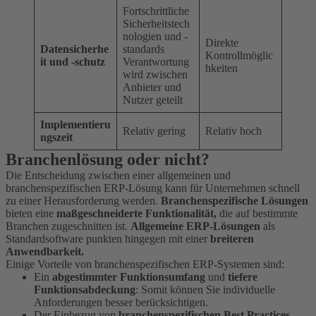
Fortschrittliche
Sicherheitstech
nologien und -
Direkte
Datensicherhe
standards
Kontrollmöglic
it und -schutz
Verantwortung
hkeiten
wird zwischen
Anbieter und
Nutzer geteilt
Implementieru
Relativ gering
Relativ hoch
ngszeit
Branchenlösung oder nicht?
Die Entscheidung zwischen einer allgemeinen und
branchenspezifischen ERP-Lösung kann für Unternehmen schnell
zu einer Herausforderung werden.
Branchenspezifische Lösungen
bieten eine
maßgeschneiderte Funktionalität,
die auf bestimmte
Branchen zugeschnitten ist.
Allgemeine ERP-Lösungen
als
Standardsoftware punkten hingegen mit einer
breiteren
Anwendbarkeit.
Einige Vorteile von branchenspezifischen ERP-Systemen sind:
Ein
abgestimmter Funktionsumfang
und
tiefere
Funktionsabdeckung
: Somit können Sie individuelle
Anforderungen besser berücksichtigen.
Der Einbezug von
branchenspezifischen
Best Practices