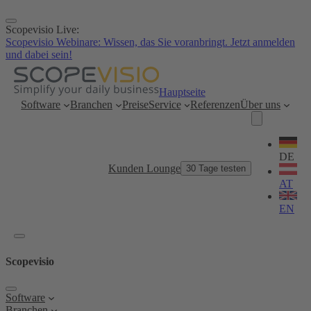
Zum
Inhalt
Scopevisio Live:
springen
Scopevisio Webinare: Wissen, das Sie voranbringt. Jetzt anmelden
und dabei sein!
Hauptseite
Software
Branchen
Preise
Service
Referenzen
Über uns
Sprache
wählen
DE
Kunden Lounge
30 Tage testen
AT
EN
Scopevisio
Software
Branchen