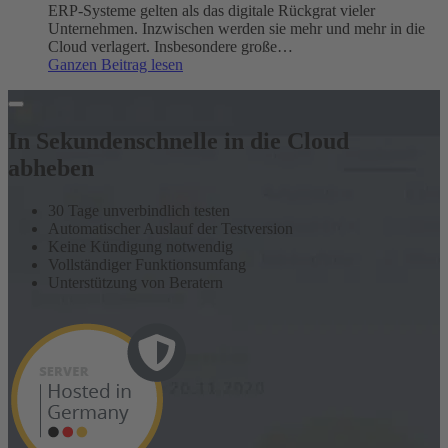
ERP-Systeme gelten als das digitale Rückgrat vieler
Unternehmen. Inzwischen werden sie mehr und mehr in die
Cloud verlagert. Insbesondere große…
:
Ganzen Beitrag lesen
Die
10
besten
Cloud-
In Sekundenschnelle in die Cloud
ERP-
abheben
Systeme
für
deutsche
30 Tage unverbindlich testen
Mittelstandsunternehmen
Automatischer Auslauf der Testversion
Keine Kündigung notwendig
Vollständiger Funktionsumfang
Unterstützung von Beratern