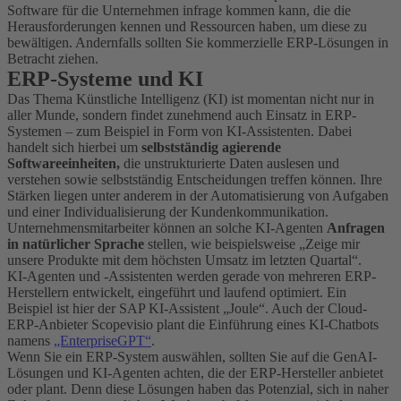
Software für die Unternehmen infrage kommen kann, die die
Herausforderungen kennen und Ressourcen haben, um diese zu
bewältigen. Andernfalls sollten Sie kommerzielle ERP-Lösungen in
Betracht ziehen.
ERP-Systeme und KI
Das Thema Künstliche Intelligenz (KI) ist momentan nicht nur in
aller Munde, sondern findet zunehmend auch Einsatz in ERP-
Systemen – zum Beispiel in Form von KI-Assistenten. Dabei
handelt sich hierbei um
selbstständig agierende
Softwareeinheiten,
die unstrukturierte Daten auslesen und
verstehen sowie selbstständig Entscheidungen treffen können. Ihre
Stärken liegen unter anderem in der Automatisierung von Aufgaben
und einer Individualisierung der Kundenkommunikation.
Unternehmensmitarbeiter können an solche KI-Agenten
Anfragen
in natürlicher Sprache
stellen, wie beispielsweise „Zeige mir
unsere Produkte mit dem höchsten Umsatz im letzten Quartal“.
KI-Agenten und -Assistenten werden gerade von mehreren ERP-
Herstellern entwickelt, eingeführt und laufend optimiert. Ein
Beispiel ist hier der SAP KI-Assistent „Joule“. Auch der Cloud-
ERP-Anbieter Scopevisio plant die Einführung eines KI-Chatbots
namens
„EnterpriseGPT“
.
Wenn Sie ein ERP-System auswählen, sollten Sie auf die GenAI-
Lösungen und KI-Agenten achten, die der ERP-Hersteller anbietet
oder plant. Denn diese Lösungen haben das Potenzial, sich in naher