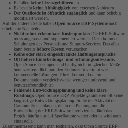
Es fallen
keine Lizenzgebühren
an.
Es besteht
keine Abhängigkeit
von externen Anbietern
Der
Quellcode ist öffentlich zugänglich
und kann beliebig
modifiziert werden.
Auf der anderen Seite haben
Open Source ERP-Systeme
auch
erhebliche Nachteile:
Nicht sofort erkennbare Kostenpunkte:
Die ERP-Software
muss angepasst und implementiert werden. Dazu kommen
Schulungen des Personals und Support-Services. Das alles
kann bereits
höhere Kosten
verursachen.
Keine oder stark eingeschränkte Haftungsansprüche
Oft höhere Einarbeitungs- und Schulungsaufwände.
Open Souce-Lösungen sind häufig nicht im gleichen Maße
benutzerfreundlich und den Endnutzern vertraut wie
kommerzielle Lösungen. Hinzu kommt, dass ihre
Dokumentation vergleichsweise weniger umfassend und
benutzerfreundlich ist.
Fehlende Entwicklungsplanung und keine klare
Roadmap:
Open Source ERP-Projekte garantieren oft keine
langfristige Entwicklungsplanung. Sollte die Aktivität der
Community nachlassen, die in die Planung und die
Entwicklung der ERP-Software involviert ist, läuft das
Projekt häufig nur auf Sparflamme weiter oder es wird ganz
eingestellt.
Zusammenfassend kann man festhalten, dass Open Source ERP-