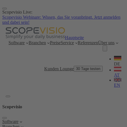
Zum
Inhalt
Scopevisio Live:
springen
Scopevisio Webinare: Wissen, das Sie voranbringt. Jetzt anmelden
und dabei sein!
Hauptseite
Software
Branchen
Preise
Service
Referenzen
Über uns
Sprache
wählen
DE
Kunden Lounge
30 Tage testen
AT
EN
Scopevisio
Software
Branchen