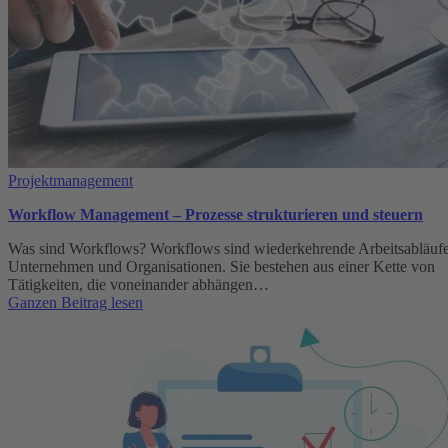
Projektmanagement
Workflow Management – Prozesse strukturieren und steuern
Was sind Workflows? Workflows sind wiederkehrende Arbeitsabläufe
Unternehmen und Organisationen. Sie bestehen aus einer Kette von
Tätigkeiten, die voneinander abhängen…
:
Ganzen Beitrag lesen
Workflow
Management
–
Prozesse
strukturieren
und
steuern