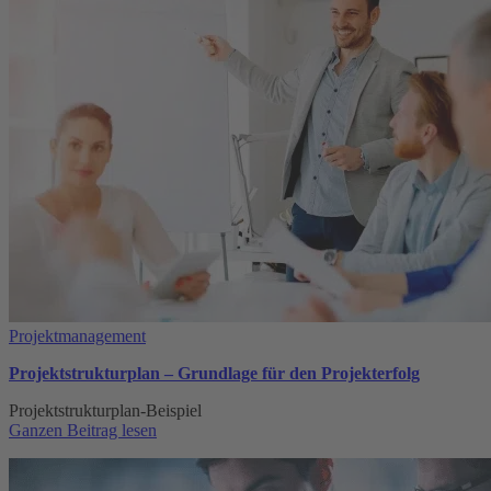
Zahlungsfristen
überschritten
werden
Projektmanagement
Projektstrukturplan – Grundlage für den Projekterfolg
Projektstrukturplan-Beispiel
:
Ganzen Beitrag lesen
Projektstrukturplan
–
Grundlage