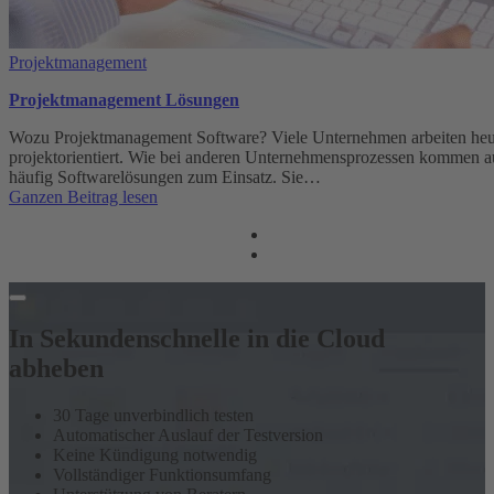
Projektmanagement
Projektmanagement Lösungen
Wozu Projektmanagement Software? Viele Unternehmen arbeiten heu
projektorientiert. Wie bei anderen Unternehmensprozessen kommen a
häufig Softwarelösungen zum Einsatz. Sie…
:
Ganzen Beitrag lesen
Projektmanagement
Lösungen
In Sekundenschnelle in die Cloud
abheben
30 Tage unverbindlich testen
Automatischer Auslauf der Testversion
Keine Kündigung notwendig
Vollständiger Funktionsumfang