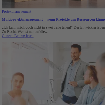
Projektmanagement
Multiprojektmanagement – wenn Projekte um Ressourcen kämp
„Ich kann mich doch nicht in zwei Teile teilen!“ Der Entwickler ist ent
Zu Recht: Wer ist nur auf die…
:
Ganzen Beitrag lesen
Multiprojektmanagement
–
wenn
Projekte
um
Ressourcen
kämpfen