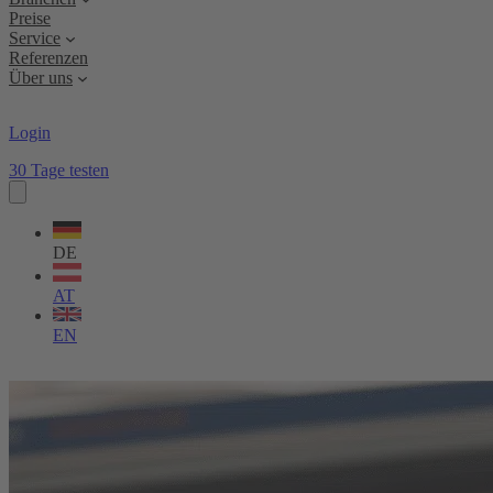
Preise
Service
Referenzen
Über uns
Login
30 Tage testen
Sprache
wählen
DE
AT
EN