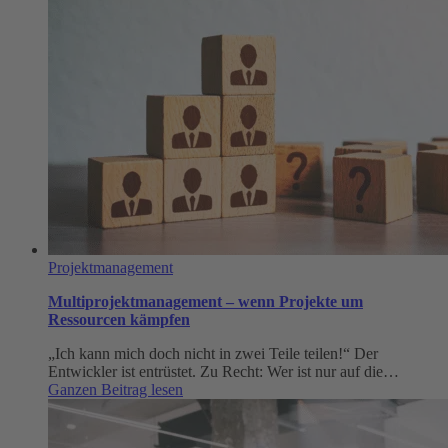
Projektmanagement
Multiprojektmanagement – wenn Projekte um
Ressourcen kämpfen
„Ich kann mich doch nicht in zwei Teile teilen!“ Der
Entwickler ist entrüstet. Zu Recht: Wer ist nur auf die…
:
Ganzen Beitrag lesen
Multiprojektmanagement
–
wenn