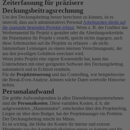
Zeiterfassung für präzisere
Deckungsbeitragsrechnung
Um den Deckungsbeitrag besser berechnen zu können, ist es
sinnvoll, dass auch administratives Personal
Arbeitszeiten direkt auf
die zugrunde liegenden Projekte erfasst
. Wenn z. B. der Grafiker das
Werbematerial für Projekt x gestaltet oder die Abteilungssekretärin
die Präsentation für Projekt y erstellt, spricht nichts dagegen, auch
diese Arbeitszeiten auf die Projekte zu erfassen – als nicht-
fakturierbare Leistungen zu einem internen Verrechnungssatz, der
aus den jeweiligen Gehältern errechnet wird.
Wenn jedes Projekt eine eigene Kostenstelle hat, kann das
Unternehmen mit einer geeigneten Software den Deckungsbeitrag
automatisch und in Echtzeit ermitteln.
Für die
Projektsteuerung
und das Controlling, wie beispielsweise
die Break-Even-Analyse, können solche Daten wertvolle Hinweise
liefern.
Personalaufwand
Die größte Aufwandsposition in allen Dienstleistungsunternehmen
sind die
Personalkosten
. Diese variablen Kosten, d. h. die
aufgewendeten „Mannstunden“, entscheiden über den Projekterfolg.
Liegen sie über dem Budget, hat der Projektmanager ein Problem.
Der Deckungsbeitrag rutscht ins Minus.
Es ist wichtig, die Höhe der Kosten für interne und externe
Mitarbeiter vor der Angebotskalkulation genau zu kennen und für