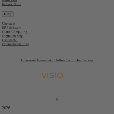
Release Notes
Blog
Übersicht
ERP-Software
Cloud Computing
Digitalisierung
DMS/Rebu
Finanzbuchhaltung
Impressum
Datenschutzrichtlinie
Rechtliches
Cookies
©
2026