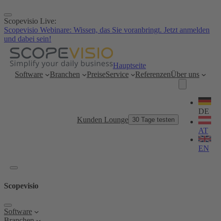
Zum
Inhalt
Scopevisio Live:
springen
Scopevisio Webinare: Wissen, das Sie voranbringt. Jetzt anmelden
und dabei sein!
Hauptseite
Software
Branchen
Preise
Service
Referenzen
Über uns
Sprache
wählen
DE
Kunden Lounge
30 Tage testen
AT
EN
Scopevisio
Software
Branchen