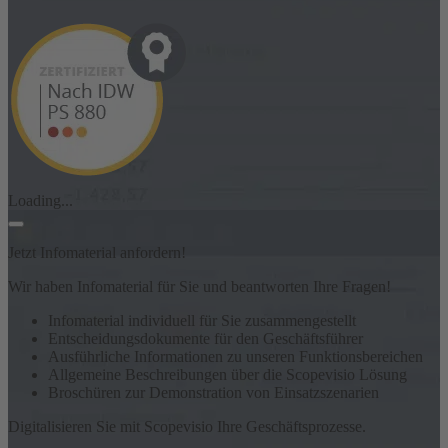
Loading...
Jetzt Infomaterial anfordern!
Wir haben Infomaterial für Sie und beantworten Ihre Fragen!
Infomaterial individuell für Sie zusammengestellt
Entscheidungsdokumente für den Geschäftsführer
Ausführliche Informationen zu unseren Funktionsbereichen
Allgemeine Beschreibungen über die Scopevisio Lösung
Broschüren zur Demonstration von Einsatzszenarien
Digitalisieren Sie mit Scopevisio Ihre Geschäftsprozesse.