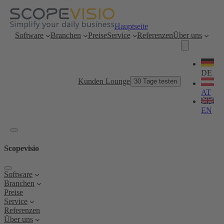
Zum
Inhalt
springen
Hauptseite
Software
Branchen
Preise
Service
Referenzen
Über uns
Sprache
wählen
DE
Kunden Lounge
30 Tage testen
AT
EN
Scopevisio
Software
Branchen
Preise
Service
Referenzen
Über uns