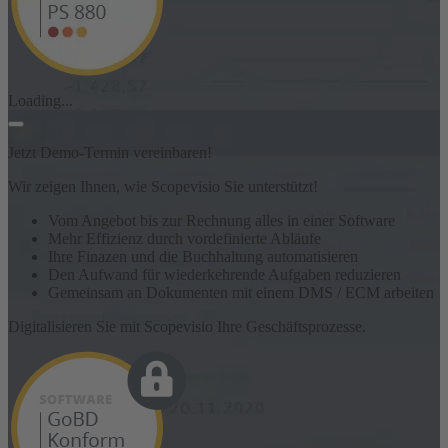
Loading...
Jetzt Demo-Termin vereinbaren!
Wir zeigen Ihnen, wie Scopevisio Sie unterstützt!
Vom Angebot bis zur Rechnung alles in einer Software
Mehr Effizienz durch vordefinierte Abläufe
Ihre Finazen und die Buchhaltung automatisieren
Den Aufwand für wiederkehrende Aufgaben reduzieren
Gemeinsam an Dokumenten mit einem DMS / ECM arbeiten
Digitalisieren Sie mit Scopevisio Ihre Geschäftsprozesse.