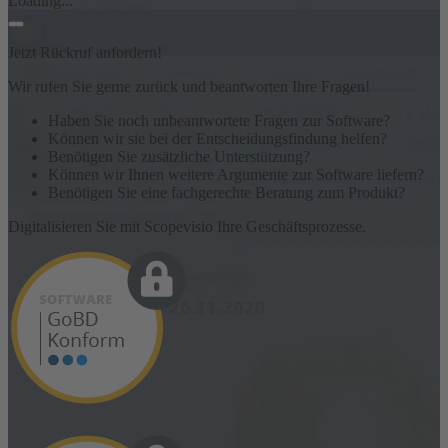
Loading...
Jetzt Rückruf anfordern!
Wir rufen Sie gerne zurück und beantworten Ihre Fragen!
Haben Sie noch unbeantwortete Fragen zur Software?
Können wir sie bei der Entscheidungsfindung helfen?
Benötigen Sie zusätzliche Unterstützung?
Können wir Ihnen weitere Argumente zur Software liefern?
Benötigen Sie eine fachgerechte Beratung zum Produkt?
Digitalisieren Sie mit Scopevisio Ihre Geschäftsprozesse.