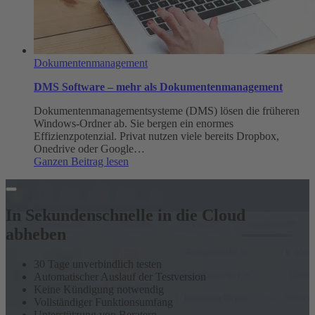
Dokumentenmanagement
DMS Software – mehr als Dokumentenmanagement
Dokumentenmanagementsysteme (DMS) lösen die früheren
Windows-Ordner ab. Sie bergen ein enormes
Effizienzpotenzial. Privat nutzen viele bereits Dropbox,
Onedrive oder Google…
:
Ganzen Beitrag lesen
DMS
Software
–
mehr
In Sekundenschnelle in die Cloud
als
abheben
Dokumentenmanagement
30 Tage unverbindlich testen
Automatischer Auslauf der Testversion
Keine Kündigung notwendig
Vollständiger Funktionsumfang
Unterstützung von Beratern