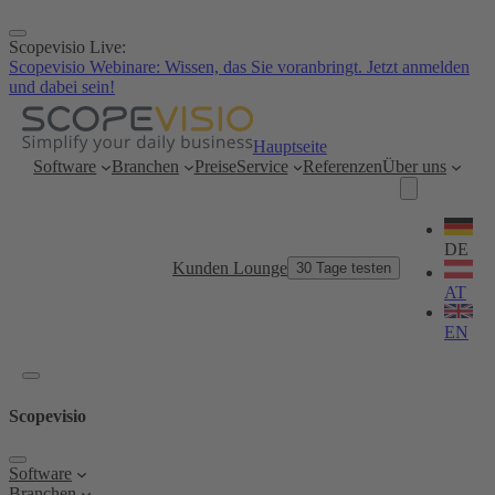
Zum
Inhalt
Scopevisio Live:
springen
Scopevisio Webinare: Wissen, das Sie voranbringt. Jetzt anmelden
und dabei sein!
Hauptseite
Software
Branchen
Preise
Service
Referenzen
Über uns
Sprache
wählen
DE
Kunden Lounge
30 Tage testen
AT
EN
Scopevisio
Software
Branchen