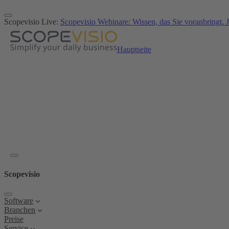
Zum
Inhalt
Scopevisio Live:
Scopevisio Webinare: Wissen, das Sie voranbringt. J
springen
Hauptseite
Scopevisio
Software
Branchen
Preise
Service