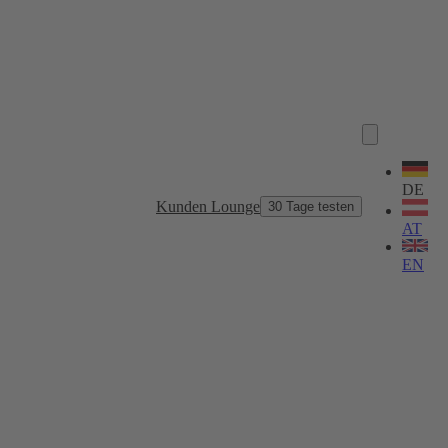
Sprache
wählen
DE
Kunden Lounge
30 Tage testen
AT
EN