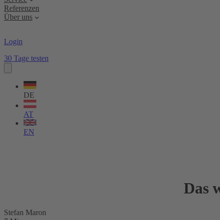
Referenzen
Über uns
Login
30 Tage testen
Sprache
wählen
DE
AT
EN
Das 
Stefan Maron