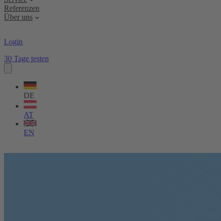
Referenzen
Über uns
Login
30 Tage testen
Sprache
wählen
DE
AT
EN