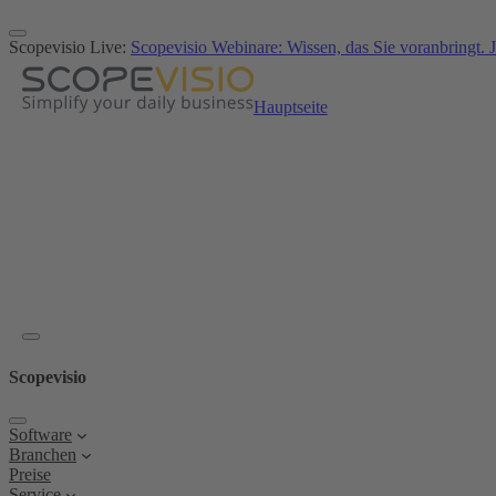
Zum
Inhalt
Scopevisio Live:
Scopevisio Webinare: Wissen, das Sie voranbringt. J
springen
Hauptseite
Scopevisio
Software
Branchen
Preise
Service