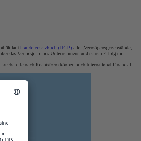
nthält laut
Handelgesetzbuch (HGB)
alle „Vermögensgegenstände,
über das Vermögen eines Unternehmens und seinen Erfolg im
prechen. Je nach Rechtsform können auch International Financial