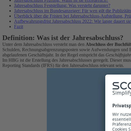
Jahresabschluss Prüfung: Wann ist sie erforderlich?
Jahresabschluss Feststellung: Was versteht darunter?
Jahresabschluss im Bundesanzeiger: Für wen gilt die Publizitäts
Überblick über die Fristen bei Jahresabschluss-Aufstellung, P
Aufbewahrungsfrist Jahresabschluss 2022: Wie lange dauert si
Fazit
Definition: Was ist der Jahresabschluss?
Unter dem Jahresabschluss versteht man den
Abschluss der Buchfüh
Schulden, Rechnungsabgrenzungsposten sowie Aufwendungen und Ertr
abgelaufenen Geschäftsjahr. In der Regel entspricht das
Geschäftsjah
Im HBG ist die Erstellung des Jahresabschlusses geregelt. Dieser m
Reporting Standards (IFRS) für den Jahresabschluss relevant sein.