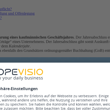
pflicht?
rüfung und Offenlegung
e?
rung eines kaufmännischen Geschäftsjahres
. Der Jahresabschluss e
äge“ eines Unternehmens. Der Jahresabschluss gibt somit Auskunft 
r
dem
Kalenderjahr
.
uss ebenfalls den Grundsätzen ordnungsgemäßer Buchhaltung (GoB) ents