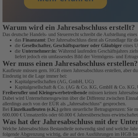
Warum wird ein Jahresabschluss erstellt?
Das deutsche Handels- und Steuerrecht schreibt die Aufstellung eines 
das
Finanzamt
: Der Jahresabschluss dient als Grundlage für d
die
Gesellschafter, Geschäftspartner oder Gläubiger
eines U
die
Unternehmer:in
: Während laufenden Geschäftsjahres zieht
liefert jedoch ein umfassendes Bild der Vermögens- und Ertrags
Wer muss einen Jahresabschluss erstellen?
Kaufleute müssen gem. HGB einen Jahresabschluss erstellen, aber durc
Eindeutig ist die Lage immer bei:
Kapitalgesellschaften (AG, GmbH, UG)
Kapitalgesellschaft & Co. (AG & Co. KG, GmbH & Co. KG
Freiberufler und Kleingewerbetreibende
müssen keinen Jahresabsc
Dabei wird Unternehmensgewinn über die Differenz zwischen Einnah
allerdings auch von der EÜR als „Jahresabschluss“ gesprochen.
Bei
Einzelkaufleuten (e.K.)
gelten steuerliche Betragsgrenzen: Sie 
600.000 € Umsatzerlös oder 60.000 € Jahresüberschuss erwirtschaftet
Was hat der Jahresabschluss mit der Unt
Welche Jahresabschluss Bestandteile notwendig sind und welche Jahr
folgende Abgrenzung wichtig, die auf den Ausführungen im HGB bas