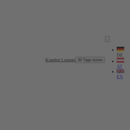
Sprache
wählen
DE
Kunden Lounge
30 Tage testen
AT
EN