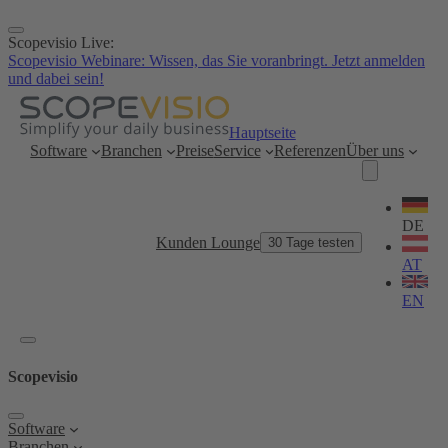
Zum
Inhalt
Scopevisio Live:
springen
Scopevisio Webinare: Wissen, das Sie voranbringt. Jetzt anmelden
und dabei sein!
Hauptseite
Software
Branchen
Preise
Service
Referenzen
Über uns
Sprache
wählen
DE
Kunden Lounge
30 Tage testen
AT
EN
Scopevisio
Software
Branchen