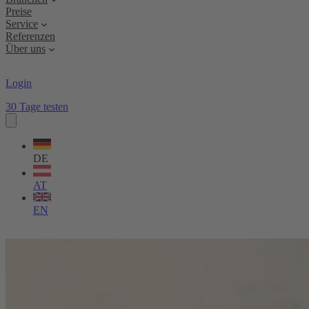
Preise
Service
Referenzen
Über uns
Login
30 Tage testen
Sprache
wählen
DE
AT
EN