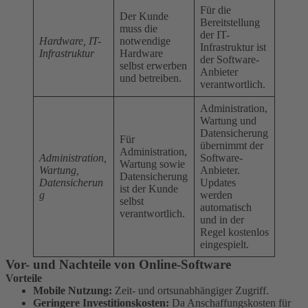
Für die
Der Kunde
Bereitstellung
muss die
der IT-
Hardware, IT-
notwendige
Infrastruktur ist
Infrastruktur
Hardware
der Software-
selbst erwerben
Anbieter
und betreiben.
verantwortlich.
Administration,
Wartung und
Datensicherung
Für
übernimmt der
Administration,
Administration,
Software-
Wartung sowie
Wartung,
Anbieter.
Datensicherung
Datensicherun
Updates
ist der Kunde
g
werden
selbst
automatisch
verantwortlich.
und in der
Regel kostenlos
eingespielt.
Vor- und Nachteile von Online-Software
Vorteile
Mobile Nutzung:
Zeit- und ortsunabhängiger Zugriff.
Geringere Investitionskosten:
Da Anschaffungskosten für