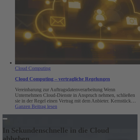
Cloud Computing
Cloud Computing – vertragliche Regelungen
Vereinbarung zur Auftragsdatenverarbeitung Wenn
Unternehmen Cloud-Dienste in Anspruch nehmen, schließen
sie in der Regel einen Vertrag mit dem Anbieter. Kernstück…
:
Ganzen Beitrag lesen
Cloud
Computing
–
vertragliche
In Sekundenschnelle in die Cloud
Regelungen
abheben