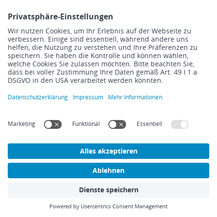
Scopevisio setzt sich für Ihre Datensicherheit ein
Scopevisio
Software
Technik
Unternehmen
Organisation
Trust Center
Karriere
Finanzen
Sicherheit
Presse
DMS/ECM
GoBD
Auszeichnungen
Vertrieb
Systemanforderungen
Downloads
Personal
OpenScope API
Hilfe
Scopevisio2Go