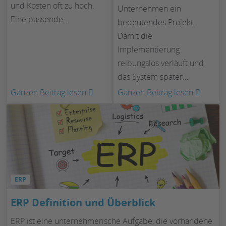
und Kosten oft zu hoch.
Unternehmen ein
Eine passende…
bedeutendes Projekt.
Damit die
Implementierung
reibungslos verläuft und
das System später…
:
:
Ganzen Beitrag lesen
Ganzen Beitrag lesen
Die
ERP-
10
Lastenh
besten
erstell
SAP-
So
Alternativen
gehen
aus
Mittels
ERP
der
Schritt
Cloud
für
ERP Definition und Überblick
Schritt
ERP ist eine unternehmerische Aufgabe, die vorhandene