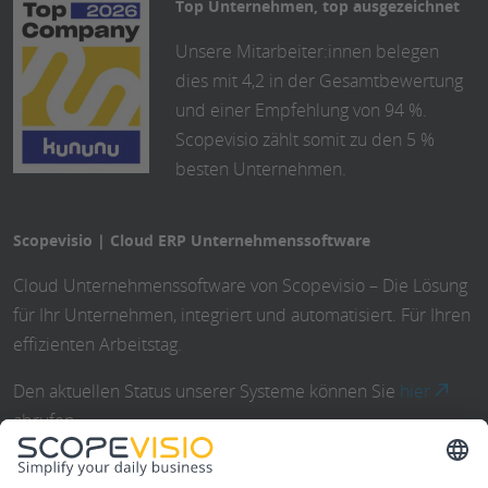
Top Unternehmen, top ausgezeichnet
Unsere Mitarbeiter:innen belegen
dies mit 4,2 in der Gesamtbewertung
und einer Empfehlung von 94 %.
Scopevisio zählt somit zu den 5 %
besten Unternehmen.
Scopevisio | Cloud ERP Unternehmenssoftware
Cloud Unternehmenssoftware von Scopevisio – Die Lösung
für Ihr Unternehmen, integriert und automatisiert. Für Ihren
effizienten Arbeitstag.
Den aktuellen Status unserer Systeme können Sie
hier
abrufen.
Den Status unserer C5-testierten Umgebung können Sie
hier
einsehen.