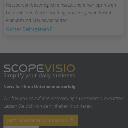
vor
Ressourcen bestmöglich einsetzt und einen optimalen
betrieblichen Wertschöpfungsprozess gewährleistet.
Planung und Steuerung bilden…
:
Ganzen Beitrag lesen
ERP
Definition
und
Überblick
News für Ihren Unternehmenserfolg
Wir freuen uns auf Ihre Anmeldung zu unserem Newsletter!
Lassen Sie sich von den Inhalten inspirieren.
Jetzt Newsletter abonnieren