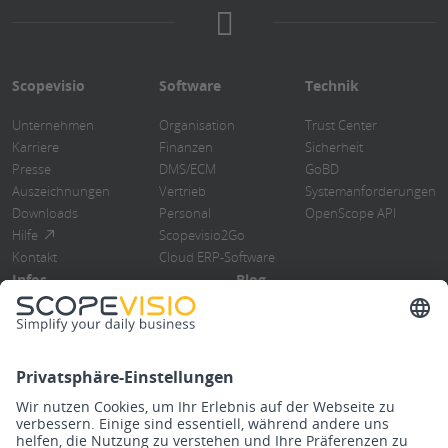
Scopevisio
Software
Technik
Unternehmen
Organisation
Trust Center
Karriere
Finanzen
Sicherheit
Presse
DMS/ECM
GoBD
Auszeichnungen
Vertrieb
Systemanforderungen
Downloads
Personal
OpenScope API
Hilfe
Scopevisio2Go
Kontakt
Cloud ERP-Software
Infos
Blog
Blog
Übersicht
Events
ERP-Software
Newsletter
Cloud Computing
Steuerberater
Digitalisierung
Know How
DMS/Rebu
Release Notes
Finanzbuchhaltung