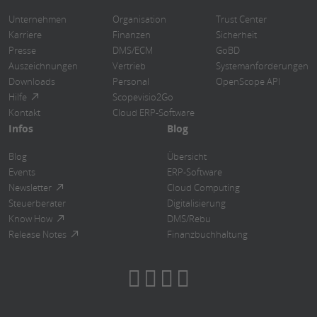
Unternehmen
Organisation
Trust Center
Karriere
Finanzen
Sicherheit
Presse
DMS/ECM
GoBD
Auszeichnungen
Vertrieb
Systemanforderungen
Downloads
Personal
OpenScope API
Hilfe
Scopevisio2Go
Kontakt
Cloud ERP-Software
Infos
Blog
Blog
Übersicht
Events
ERP-Software
Newsletter
Cloud Computing
Steuerberater
Digitalisierung
Know How
DMS/Rebu
Release Notes
Finanzbuchhaltung