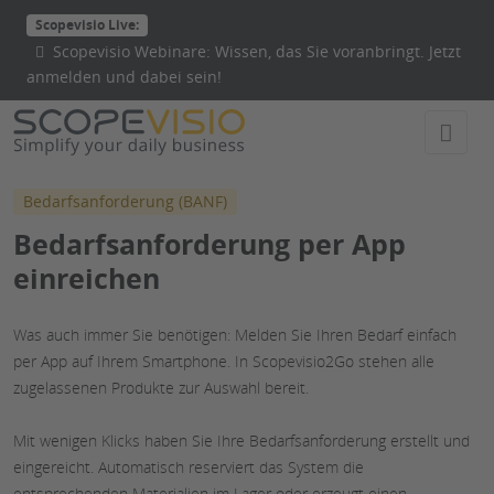
Direkt
Scopevisio Live:
zum
Scopevisio Webinare: Wissen, das Sie voranbringt. Jetzt
Inhalt
anmelden und dabei sein!
wechseln
Bedarfsanforderung (BANF)
Bedarfsanforderung per App
einreichen
Was auch immer Sie benötigen: Melden Sie Ihren Bedarf einfach
per App auf Ihrem Smartphone. In Scopevisio2Go stehen alle
zugelassenen Produkte zur Auswahl bereit.
Mit wenigen Klicks haben Sie Ihre Bedarfsanforderung erstellt und
eingereicht. Automatisch reserviert das System die
entsprechenden Materialien im Lager oder erzeugt einen