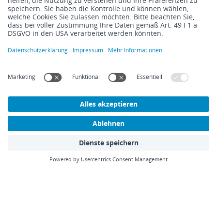
Hilfe
Scopevisio2Go
Kontakt
Cloud ERP-Software
Infos
Blog
Blog
Übersicht
Events
ERP-Software
Newsletter
Cloud Computing
Steuerberater
Digitalisierung
Know How
DMS/Rebu
Release Notes
Finanzbuchhaltung
Impressum
Datenschutzerklärung
Rechtliches
Cookies