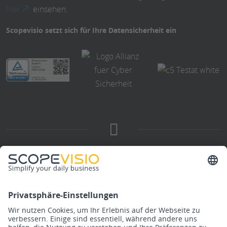
hier
einsehen.
Scopevisio setzt sich für Ihre Datensicherheit ein
Scopevisio
Software
Technik
Unternehmen
Organisation
Trust Center
Karriere
Finanzen
Sicherheit
Presse
DMS/ECM
GoBD
Auszeichnungen
Vertrieb
Systemanforderungen
Downloads
Personal
OpenScope API