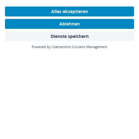
Scopevisio
Software
Technik
Unternehmen
Organisation
Trust Center
Karriere
Finanzen
Sicherheit
Presse
DMS/ECM
GoBD
Auszeichnungen
Vertrieb
Systemanforderungen
Downloads
Personal
OpenScope API
Hilfe
Scopevisio2Go
Kontakt
Cloud ERP-Software
Infos
Blog
Blog
Übersicht
Events
ERP-Software
Newsletter
Cloud Computing
Steuerberater
Digitalisierung
Know How
DMS/Rebu
Release Notes
Finanzbuchhaltung