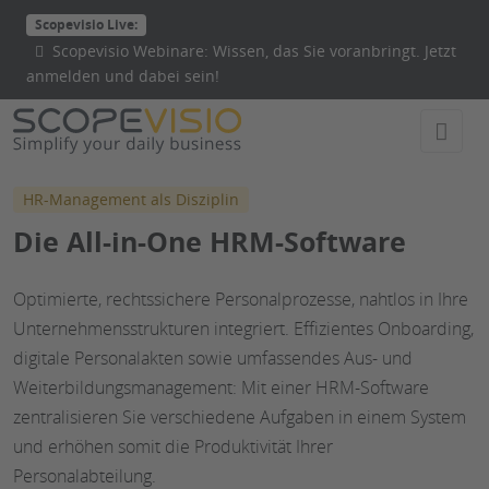
Direkt
Scopevisio Live:
zum
Scopevisio Webinare: Wissen, das Sie voranbringt. Jetzt
Inhalt
anmelden und dabei sein!
wechseln
HR-Management als Disziplin
Die All-in-One HRM-Software
Optimierte, rechtssichere Personalprozesse, nahtlos in Ihre
Unternehmensstrukturen integriert. Effizientes Onboarding,
digitale Personalakten sowie umfassendes Aus- und
Weiterbildungsmanagement: Mit einer HRM-Software
zentralisieren Sie verschiedene Aufgaben in einem System
und erhöhen somit die Produktivität Ihrer
Personalabteilung.