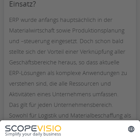
Einsatz?
ERP wurde anfangs hauptsächlich in der
Materialwirtschaft sowie Produktionsplanung
und –steuerung eingesetzt. Doch schon bald
stellte sich der Vorteil einer Verknüpfung aller
Geschäftsbereiche heraus, so dass aktuelle
ERP-Lösungen als komplexe Anwendungen zu
verstehen sind, die alle Ressourcen und
Aktivitäten eines Unternehmens umfassen.
Das gilt für jeden Unternehmensbereich.
Sowohl für Logistik und Materialbeschaffung als
auch für Marketing und Vertrieb,
Personalwirtschaft und Finanzwesen, Daten-