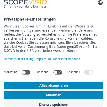
Blog
Übersicht
Events
ERP-Software
Newsletter
Cloud Computing
Steuerberater
Digitalisierung
Know How
DMS/Rebu
Release Notes
Finanzbuchhaltung
Impressum
Datenschutzerklärung
Rechtliches
Cookies
©
2026
Scopevisio AG – Made with ❤️ in Bonn