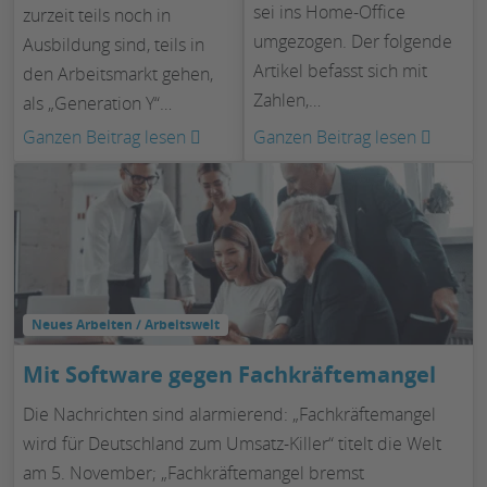
sei ins Home-Office
zurzeit teils noch in
umgezogen. Der folgende
Ausbildung sind, teils in
Artikel befasst sich mit
den Arbeitsmarkt gehen,
Zahlen,…
als „Generation Y“…
:
:
Ganzen Beitrag lesen
Ganzen Beitrag lesen
Generation
Home-
Y
Office
–
heute
Selbstbewusst
–
und
ein
engagiert
Überbl
Neues Arbeiten / Arbeitswelt
Mit Software gegen Fachkräftemangel
Die Nachrichten sind alarmierend: „Fachkräftemangel
wird für Deutschland zum Umsatz-Killer“ titelt die Welt
am 5. November; „Fachkräftemangel bremst