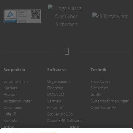
Scopevisio
Software
Technik
Unternehmen
Organisation
Trust Center
Karriere
Finanzen
Sicherheit
Presse
DMS/ECM
GoBD
Auszeichnungen
Vertrieb
Systemanforderungen
Downloads
Personal
OpenScope API
Hilfe
Scopevisio2Go
Kontakt
Cloud ERP-Software
Infos
Blog