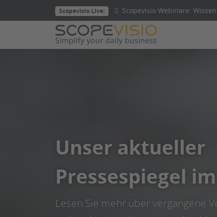
Direkt
Scopevisio Webinare: Wissen,
Scopevisio Live:
zum
Inhalt
wechseln
Unser aktueller
Pressespiegel im
Lesen Sie mehr über vergangene Ve