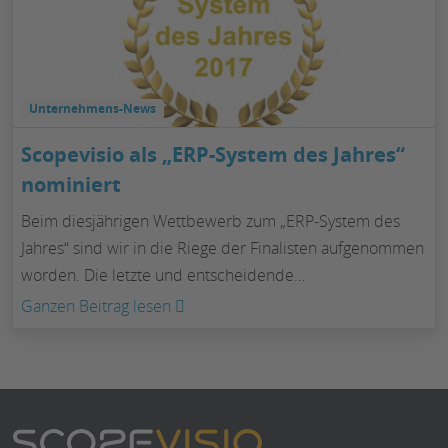
langfristige
Silber
Beziehungen
bei
immer
den
über
IT
Unternehmens-News
den
Award
kurzfristigen
2017
Scopevisio als „ERP-System des Jahres“
Erfolg
nominiert
gestellt“
Beim diesjährigen Wettbewerb zum „ERP-System des
–
Jahres“ sind wir in die Riege der Finalisten aufgenommen
Interview
worden. Die letzte und entscheidende…
mit
:
Ganzen Beitrag lesen
eurosoft-
Scopevisio
Geschäftsführer
als
Vincenzo
„ERP-
Casciato
System
des