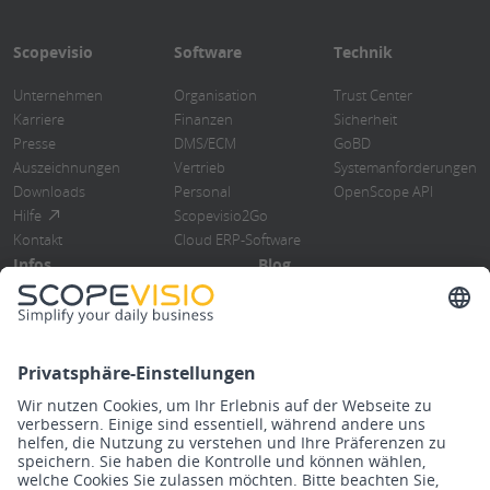
Scopevisio
Software
Technik
Unternehmen
Organisation
Trust Center
Karriere
Finanzen
Sicherheit
Presse
DMS/ECM
GoBD
Auszeichnungen
Vertrieb
Systemanforderungen
Downloads
Personal
OpenScope API
Hilfe
Scopevisio2Go
Kontakt
Cloud ERP-Software
Infos
Blog
Blog
Übersicht
Events
ERP-Software
Newsletter
Cloud Computing
Steuerberater
Digitalisierung
Know How
DMS/Rebu
Release Notes
Finanzbuchhaltung