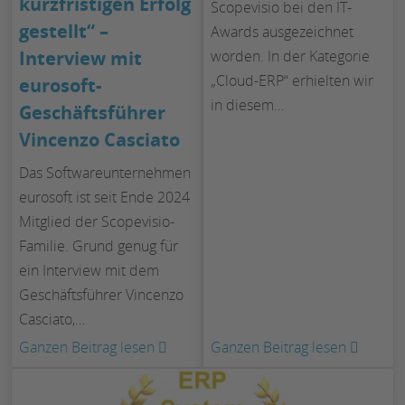
kurzfristigen Erfolg
Scopevisio bei den IT-
gestellt“ –
Awards ausgezeichnet
Interview mit
worden. In der Kategorie
„Cloud-ERP“ erhielten wir
eurosoft-
in diesem…
Geschäftsführer
Vincenzo Casciato
Das Softwareunternehmen
eurosoft ist seit Ende 2024
Mitglied der Scopevisio-
Familie. Grund genug für
ein Interview mit dem
Geschäftsführer Vincenzo
Casciato,…
:
:
Ganzen Beitrag lesen
Ganzen Beitrag lesen
„Wir
Scopev
haben
gewinn